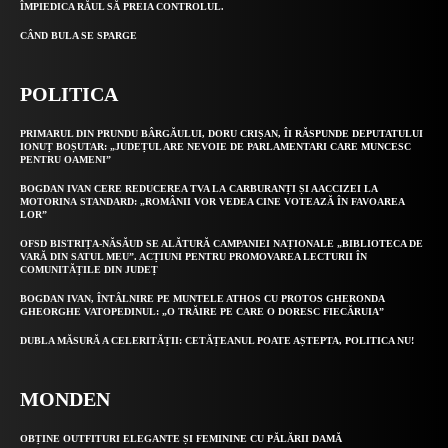
ÎMPIEDICA RĂUL SĂ PREIA CONTROLUL.
CÂND BULA SE SPARGE
POLITICA
PRIMARUL DIN PRUNDU BÂRGĂULUI, DORU CRIȘAN, ÎI RĂSPUNDE DEPUTATULUI
IONUȚ BOȘUTAR: „JUDEȚUL ARE NEVOIE DE PARLAMENTARI CARE MUNCESC
PENTRU OAMENI”
BOGDAN IVAN CERE REDUCEREA TVA LA CARBURANȚI ȘI AACCIZEI LA
MOTORINA STANDARD: „ROMÂNII VOR VEDEA CINE VOTEAZĂ ÎN FAVOAREA
LOR”
OFSD BISTRIȚA-NĂSĂUD SE ALĂTURĂ CAMPANIEI NAȚIONALE „BIBLIOTECA DE
VARĂ DIN SATUL MEU”. ACȚIUNI PENTRU PROMOVAREA LECTURII ÎN
COMUNITĂȚILE DIN JUDEȚ
BOGDAN IVAN, ÎNTÂLNIRE PE MUNTELE ATHOS CU PROTOS GHERONDA
GHEORGHE VATOPEDINUL: „O TRĂIRE PE CARE O DORESC FIECĂRUIA”
DUBLA MĂSURĂ A CELERITĂȚII: CETĂȚEANUL POATE AȘTEPTA, POLITICA NU!
MONDEN
OBȚINE OUTFITURI ELEGANTE ȘI FEMININE CU PĂLĂRII DAMĂ