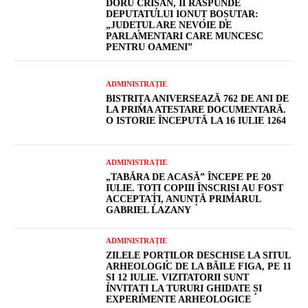
DORU CRIȘAN, ÎI RĂSPUNDE
DEPUTATULUI IONUȚ BOȘUTAR:
„JUDEȚUL ARE NEVOIE DE
PARLAMENTARI CARE MUNCESC
PENTRU OAMENI”
ADMINISTRAȚIE
BISTRIȚA ANIVERSEAZĂ 762 DE ANI DE
LA PRIMA ATESTARE DOCUMENTARĂ.
O ISTORIE ÎNCEPUTĂ LA 16 IULIE 1264
ADMINISTRAȚIE
„TABĂRA DE ACASĂ” ÎNCEPE PE 20
IULIE. TOȚI COPIII ÎNSCRIȘI AU FOST
ACCEPTAȚI, ANUNȚĂ PRIMARUL
GABRIEL LAZANY
ADMINISTRAȚIE
ZILELE PORȚILOR DESCHISE LA SITUL
ARHEOLOGIC DE LA BĂILE FIGA, PE 11
ȘI 12 IULIE. VIZITATORII SUNT
INVITAȚI LA TURURI GHIDATE ȘI
EXPERIMENTE ARHEOLOGICE