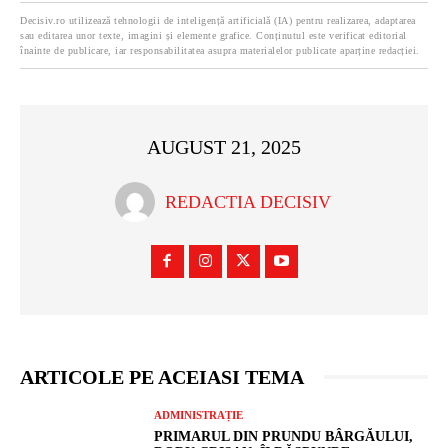
Decisiv.ro utilizează tehnologii de inteligență artificială (IA) pentru realizarea, adaptarea
sau editarea unor texte, imagini și elemente grafice. Conținutul este verificat editorial
înainte de publicare, iar responsabilitatea asupra materialelor publicate aparține redacției.
AUGUST 21, 2025
REDACTIA DECISIV
ARTICOLE PE ACEIASI TEMA
ADMINISTRAȚIE
PRIMARUL DIN PRUNDU BÂRGĂULUI,