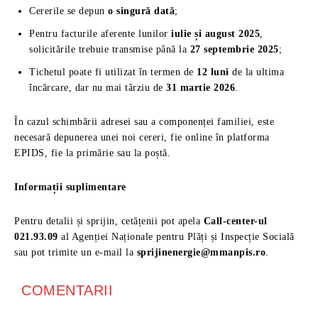
Cererile se depun
o singură dată
;
Pentru facturile aferente lunilor
iulie și august 2025
,
solicitările trebuie transmise până la
27 septembrie 2025
;
Tichetul poate fi utilizat în termen de
12 luni
de la ultima
încărcare, dar nu mai târziu de
31 martie 2026
.
În cazul schimbării adresei sau a componenței familiei, este
necesară depunerea unei noi cereri, fie online în platforma
EPIDS, fie la primărie sau la poștă.
Informații suplimentare
Pentru detalii și sprijin, cetățenii pot apela
Call-center-ul
021.93.09
al Agenției Naționale pentru Plăți și Inspecție Socială
sau pot trimite un e-mail la
sprijinenergie@mmanpis.ro
.
COMENTARII