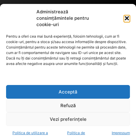
Termeni de utilizare
Administrează
consimțămintele pentru
cookie-uri
Utilizarea cookie-urilor
Pentru a oferi cea mai bună experiență, folosim tehnologii, cum ar fi
cookie-uri, pentru a stoca și/sau accesa informațiile despre dispozitive.
Consimțământul pentru aceste tehnologii ne permite să procesăm date,
cum ar fi comportamentul de navigare sau ID-uri unice pe acest site.
GDPR
Dacă nu îți dai consimțământul sau îți retragi consimțământul dat poate
avea afecte negative asupra unor anumite funcționalități și funcții.
ANPC
Acceptă
Anunturi de licitații
Refuză
Vezi preferințele
Politica de utilizare a
Politica de
Impressum
decisiv.ro - anchete, investigatii, evenimente, opinii