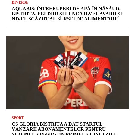
DIVERSE
AQUABIS: ÎNTRERUPERI DE APĂ ÎN NĂSĂUD,
BISTRIȚA, FELDRU ȘI LUNCA ILVEI. AVARII ȘI
NIVEL SCĂZUT AL SURSEI DE ALIMENTARE
SPORT
CS GLORIA BISTRIȚA A DAT STARTUL
VÂNZĂRII ABONAMENTELOR PENTRU
SEZONUL 2026/2027. ÎN PRIMELE CINCI ZILE