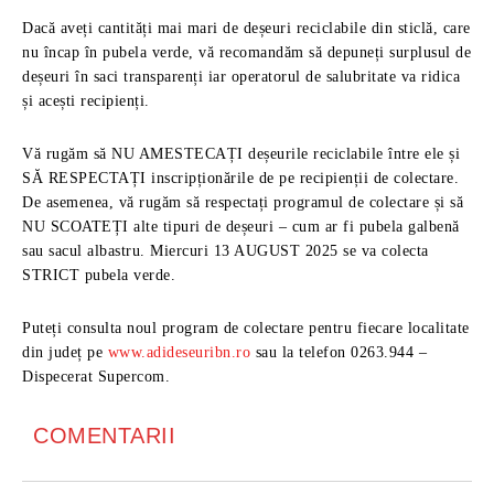
Dacă aveți cantități mai mari de deșeuri reciclabile din sticlă, care
nu încap în pubela verde, vă recomandăm să depuneți surplusul de
deșeuri în saci transparenți iar operatorul de salubritate va ridica
și acești recipienți.
Vă rugăm să NU AMESTECAȚI deșeurile reciclabile între ele și
SĂ RESPECTAȚI inscripționările de pe recipienții de colectare.
De asemenea, vă rugăm să respectați programul de colectare și să
NU SCOATEȚI alte tipuri de deșeuri – cum ar fi pubela galbenă
sau sacul albastru. Miercuri 13 AUGUST 2025 se va colecta
STRICT pubela verde.
Puteți consulta noul program de colectare pentru fiecare localitate
din județ pe
www.adideseuribn.ro
sau la telefon 0263.944 –
Dispecerat Supercom.
COMENTARII