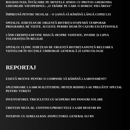
BOGDAN IVAN, ÎNTÂLNIRE PE MUNTELE ATHOS CU PROTOS GHERONDA
GHEORGHE VATOPEDINUL: „O TRĂIRE PE CARE O DORESC FIECĂRUIA”
ÎMPREUNĂ PENTRU NICOLAE – O ȘANSĂ SĂ RĂMÂNĂ LÂNGĂ COPIII LUI
SPITALUL JUDEȚEAN DE URGENȚĂ BISTRIȚA SUSPENDĂ TEMPORAR
PROGRAMUL DE VIZITE. ACCESUL PERMIS DOAR ÎN CAZURI EXCEPȚIONALE
CÂND CREDINȚA DEVINE MASCĂ: DESPRE VANITATE, INVIDIE ȘI LIPSA
TOLERANȚEI ÎN RELIGIE
SPITALUL CLINIC JUDEȚEAN DE URGENȚĂ BISTRIȚA ANUNȚĂ RELUAREA
VIZITELOR ÎN SECȚIILE CHIRURGIE GENERALĂ ȘI GINECOLOGIE
REPORTAJ
EXISTĂ MOTIVE PENTRU O COMPANIE SĂ RĂMÂNĂ LA ABONAMENT?
SPLENDOARE LA 1600 M ALTITUDINE: MUNȚII RODNEI S-AU PREGĂTIT SPECIAL
PENTRU TURIȘTI
INVENTATORUL TRICICLETEI CU ACOPERIS DIN PANOURI SOLARE
CRISTIAN NICULAE, CONTINUA PROIECTELE LA ADI DESEURI BN
INTERVIU CU AURELIA DAN, INSPECTORUL GENERAL ISJ BN