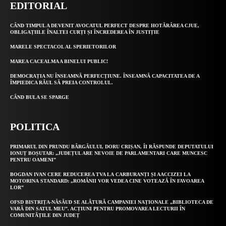
EDITORIAL
CÂND TIMPUL A DEVENIT AVOCATUL PERFECT DESPRE HOTĂRÂREA CJUE,
OBLIGAȚIILE ÎNALTEI CURȚI ȘI ÎNCREDEREA ÎN JUSTIȚIE
MARELE SPECTACOL AL SPERIETORILOR
MAREA CACEALMA A BINELUI PUBLIC!
DEMOCRAȚIA NU ÎNSEAMNĂ PERFECȚIUNE. ÎNSEAMNĂ CAPACITATEA DE A
ÎMPIEDICA RĂUL SĂ PREIA CONTROLUL.
CÂND BULA SE SPARGE
POLITICA
PRIMARUL DIN PRUNDU BÂRGĂULUI, DORU CRIȘAN, ÎI RĂSPUNDE DEPUTATULUI
IONUȚ BOȘUTAR: „JUDEȚUL ARE NEVOIE DE PARLAMENTARI CARE MUNCESC
PENTRU OAMENI”
BOGDAN IVAN CERE REDUCEREA TVA LA CARBURANȚI ȘI AACCIZEI LA
MOTORINA STANDARD: „ROMÂNII VOR VEDEA CINE VOTEAZĂ ÎN FAVOAREA
LOR”
OFSD BISTRIȚA-NĂSĂUD SE ALĂTURĂ CAMPANIEI NAȚIONALE „BIBLIOTECA DE
VARĂ DIN SATUL MEU”. ACȚIUNI PENTRU PROMOVAREA LECTURII ÎN
COMUNITĂȚILE DIN JUDEȚ