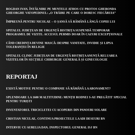
BOGDAN IVAN, ÎNTÂLNIRE PE MUNTELE ATHOS CU PROTOS GHERONDA
GHEORGHE VATOPEDINUL: „O TRĂIRE PE CARE O DORESC FIECĂRUIA”
ÎMPREUNĂ PENTRU NICOLAE – O ȘANSĂ SĂ RĂMÂNĂ LÂNGĂ COPIII LUI
SPITALUL JUDEȚEAN DE URGENȚĂ BISTRIȚA SUSPENDĂ TEMPORAR
PROGRAMUL DE VIZITE. ACCESUL PERMIS DOAR ÎN CAZURI EXCEPȚIONALE
CÂND CREDINȚA DEVINE MASCĂ: DESPRE VANITATE, INVIDIE ȘI LIPSA
TOLERANȚEI ÎN RELIGIE
SPITALUL CLINIC JUDEȚEAN DE URGENȚĂ BISTRIȚA ANUNȚĂ RELUAREA
VIZITELOR ÎN SECȚIILE CHIRURGIE GENERALĂ ȘI GINECOLOGIE
REPORTAJ
EXISTĂ MOTIVE PENTRU O COMPANIE SĂ RĂMÂNĂ LA ABONAMENT?
SPLENDOARE LA 1600 M ALTITUDINE: MUNȚII RODNEI S-AU PREGĂTIT SPECIAL
PENTRU TURIȘTI
INVENTATORUL TRICICLETEI CU ACOPERIS DIN PANOURI SOLARE
CRISTIAN NICULAE, CONTINUA PROIECTELE LA ADI DESEURI BN
INTERVIU CU AURELIA DAN, INSPECTORUL GENERAL ISJ BN