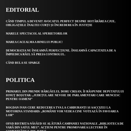
EDITORIAL
CÂND TIMPUL A DEVENIT AVOCATUL PERFECT DESPRE HOTĂRÂREA CJUE,
OBLIGAȚIILE ÎNALTEI CURȚI ȘI ÎNCREDEREA ÎN JUSTIȚIE
MARELE SPECTACOL AL SPERIETORILOR
MAREA CACEALMA A BINELUI PUBLIC!
DEMOCRAȚIA NU ÎNSEAMNĂ PERFECȚIUNE. ÎNSEAMNĂ CAPACITATEA DE A
ÎMPIEDICA RĂUL SĂ PREIA CONTROLUL.
CÂND BULA SE SPARGE
POLITICA
PRIMARUL DIN PRUNDU BÂRGĂULUI, DORU CRIȘAN, ÎI RĂSPUNDE DEPUTATULUI
IONUȚ BOȘUTAR: „JUDEȚUL ARE NEVOIE DE PARLAMENTARI CARE MUNCESC
PENTRU OAMENI”
BOGDAN IVAN CERE REDUCEREA TVA LA CARBURANȚI ȘI AACCIZEI LA
MOTORINA STANDARD: „ROMÂNII VOR VEDEA CINE VOTEAZĂ ÎN FAVOAREA
LOR”
OFSD BISTRIȚA-NĂSĂUD SE ALĂTURĂ CAMPANIEI NAȚIONALE „BIBLIOTECA DE
VARĂ DIN SATUL MEU”. ACȚIUNI PENTRU PROMOVAREA LECTURII ÎN