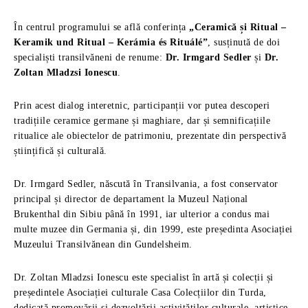
În centrul programului se află conferința
„Ceramică și Ritual –
Keramik und Ritual – Kerámia és Rituálé”
, susținută de doi
specialiști transilvăneni de renume:
Dr. Irmgard Sedler
și
Dr.
Zoltan Mladzsi Ionescu
.
Prin acest dialog interetnic, participanții vor putea descoperi
tradițiile ceramice germane și maghiare, dar și semnificațiile
ritualice ale obiectelor de patrimoniu, prezentate din perspectivă
științifică și culturală.
Dr. Irmgard Sedler, născută în Transilvania, a fost conservator
principal și director de departament la Muzeul Național
Brukenthal din Sibiu până în 1991, iar ulterior a condus mai
multe muzee din Germania și, din 1999, este președinta Asociației
Muzeului Transilvănean din Gundelsheim.
Dr. Zoltan Mladzsi Ionescu este specialist în artă și colecții și
președintele Asociației culturale Casa Colecțiilor din Turda,
dedicată promovării și dezvoltării activităților culturale, artistice