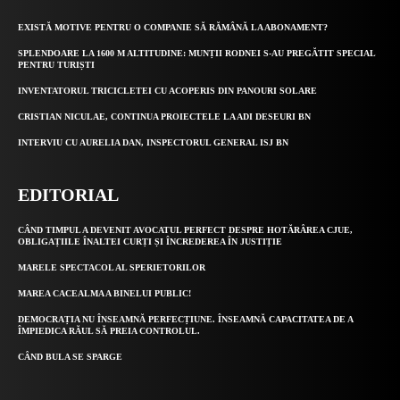
EXISTĂ MOTIVE PENTRU O COMPANIE SĂ RĂMÂNĂ LA ABONAMENT?
SPLENDOARE LA 1600 M ALTITUDINE: MUNȚII RODNEI S-AU PREGĂTIT SPECIAL
PENTRU TURIȘTI
INVENTATORUL TRICICLETEI CU ACOPERIS DIN PANOURI SOLARE
CRISTIAN NICULAE, CONTINUA PROIECTELE LA ADI DESEURI BN
INTERVIU CU AURELIA DAN, INSPECTORUL GENERAL ISJ BN
EDITORIAL
CÂND TIMPUL A DEVENIT AVOCATUL PERFECT DESPRE HOTĂRÂREA CJUE,
OBLIGAȚIILE ÎNALTEI CURȚI ȘI ÎNCREDEREA ÎN JUSTIȚIE
MARELE SPECTACOL AL SPERIETORILOR
MAREA CACEALMA A BINELUI PUBLIC!
DEMOCRAȚIA NU ÎNSEAMNĂ PERFECȚIUNE. ÎNSEAMNĂ CAPACITATEA DE A
ÎMPIEDICA RĂUL SĂ PREIA CONTROLUL.
CÂND BULA SE SPARGE