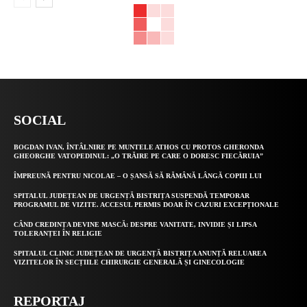
SOCIAL
BOGDAN IVAN, ÎNTÂLNIRE PE MUNTELE ATHOS CU PROTOS GHERONDA
GHEORGHE VATOPEDINUL: „O TRĂIRE PE CARE O DORESC FIECĂRUIA”
ÎMPREUNĂ PENTRU NICOLAE – O ȘANSĂ SĂ RĂMÂNĂ LÂNGĂ COPIII LUI
SPITALUL JUDEȚEAN DE URGENȚĂ BISTRIȚA SUSPENDĂ TEMPORAR
PROGRAMUL DE VIZITE. ACCESUL PERMIS DOAR ÎN CAZURI EXCEPȚIONALE
CÂND CREDINȚA DEVINE MASCĂ: DESPRE VANITATE, INVIDIE ȘI LIPSA
TOLERANȚEI ÎN RELIGIE
SPITALUL CLINIC JUDEȚEAN DE URGENȚĂ BISTRIȚA ANUNȚĂ RELUAREA
VIZITELOR ÎN SECȚIILE CHIRURGIE GENERALĂ ȘI GINECOLOGIE
REPORTAJ