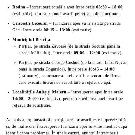
Rodna
– întrerupere totală a apei între orele
08:30 – 18:00
(estimativ), din cauza unei avarii pe rețeaua de aducțiune.
Cristeștii Ciceului
– furnizarea apei va fi sistată pe strada
Gării între orele
08:15 – 13:00
(estimativ).
Municipiul Bistrița
Parțial, pe strada Zăvoaie (de la strada Socului până la
strada Mălinului), între orele
09:00 – 12:00
(estimativ).
Parțial, pe strada George Coșbuc (de la strada Baba Novac
până la strada Dogarilor), între orele
10:45 – 14:00
(estimativ), ca urmare a unei avarii provocate de firma
care execută lucrări de reabilitare a rețelei de apă.
Localitățile Anieș și Maieru
– întreruperea apei între orele
14:00 – 20:00
(estimativ), pentru remedierea unei avarii pe
rețeaua de aducțiune.
Aquabis atenționează că apariția acestor avarii este imprevizibilă
și, de multe ori, întreruperea furnizării apei survine imediat după
identificarea problemei. În unele cazuri, anunțul întreruperii