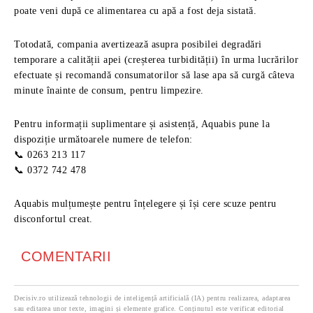
poate veni după ce alimentarea cu apă a fost deja sistată.
Totodată, compania avertizează asupra posibilei degradări
temporare a calității apei (creșterea turbidității) în urma lucrărilor
efectuate și recomandă consumatorilor să lase apa să curgă câteva
minute înainte de consum, pentru limpezire.
Pentru informații suplimentare și asistență, Aquabis pune la
dispoziție următoarele numere de telefon:
📞 0263 213 117
📞 0372 742 478
Aquabis mulțumește pentru înțelegere și își cere scuze pentru
disconfortul creat.
COMENTARII
Decisiv.ro utilizează tehnologii de inteligență artificială (IA) pentru realizarea, adaptarea
sau editarea unor texte, imagini și elemente grafice. Conținutul este verificat editorial