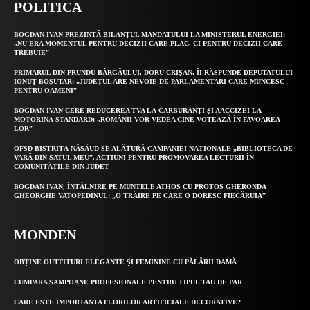
POLITICA
BOGDAN IVAN PREZINTĂ BILANȚUL MANDATULUI LA MINISTERUL ENERGIEI:
„NU ERA MOMENTUL PENTRU DECIZII CARE PLAC, CI PENTRU DECIZII CARE
TREBUIE”
PRIMARUL DIN PRUNDU BÂRGĂULUI, DORU CRIȘAN, ÎI RĂSPUNDE DEPUTATULUI
IONUȚ BOȘUTAR: „JUDEȚUL ARE NEVOIE DE PARLAMENTARI CARE MUNCESC
PENTRU OAMENI”
BOGDAN IVAN CERE REDUCEREA TVA LA CARBURANȚI ȘI AACCIZEI LA
MOTORINA STANDARD: „ROMÂNII VOR VEDEA CINE VOTEAZĂ ÎN FAVOAREA
LOR”
OFSD BISTRIȚA-NĂSĂUD SE ALĂTURĂ CAMPANIEI NAȚIONALE „BIBLIOTECA DE
VARĂ DIN SATUL MEU”. ACȚIUNI PENTRU PROMOVAREA LECTURII ÎN
COMUNITĂȚILE DIN JUDEȚ
BOGDAN IVAN, ÎNTÂLNIRE PE MUNTELE ATHOS CU PROTOS GHERONDA
GHEORGHE VATOPEDINUL: „O TRĂIRE PE CARE O DORESC FIECĂRUIA”
MONDEN
OBȚINE OUTFITURI ELEGANTE ȘI FEMININE CU PĂLĂRII DAMĂ
CUMPARA SAMPOANE PROFESIONALE PENTRU TIPUL TAU DE PAR
CARE ESTE IMPORTANTA FLORILOR ARTIFICIALE DECORATIVE?