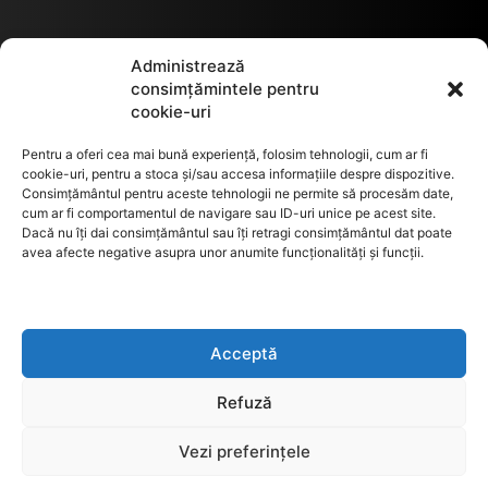
Termeni de utilizare
Administrează
consimțămintele pentru
cookie-uri
Utilizarea cookie-urilor
Pentru a oferi cea mai bună experiență, folosim tehnologii, cum ar fi
cookie-uri, pentru a stoca și/sau accesa informațiile despre dispozitive.
Consimțământul pentru aceste tehnologii ne permite să procesăm date,
cum ar fi comportamentul de navigare sau ID-uri unice pe acest site.
GDPR
Dacă nu îți dai consimțământul sau îți retragi consimțământul dat poate
avea afecte negative asupra unor anumite funcționalități și funcții.
ANPC
Acceptă
Anunturi de licitații
Refuză
Vezi preferințele