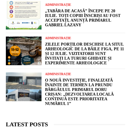
ADMINISTRAȚIE
„TABĂRA DE ACASĂ” ÎNCEPE PE 20
IULIE. TOȚI COPIII ÎNSCRIȘI AU FOST
ACCEPTAȚI, ANUNȚĂ PRIMARUL
GABRIEL LAZANY
ADMINISTRAȚIE
ZILELE PORȚILOR DESCHISE LA SITUL
ARHEOLOGIC DE LA BĂILE FIGA, PE 11
ȘI 12 IULIE. VIZITATORII SUNT
INVITAȚI LA TURURI GHIDATE ȘI
EXPERIMENTE ARHEOLOGICE
ADMINISTRAȚIE
O NOUĂ INVESTIȚIE, FINALIZATĂ
ÎNAINTE DE TERMEN LA PRUNDU
BÂRGĂULUI. PRIMARUL DORU
CRIȘAN: „DEZVOLTAREA LOCALĂ
CONTINUĂ ESTE PRIORITATEA
NUMĂRUL 1”
LATEST POSTS