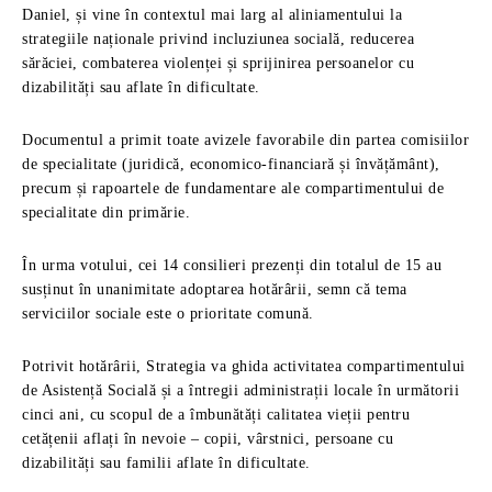
Daniel, și vine în contextul mai larg al aliniamentului la
strategiile naționale privind incluziunea socială, reducerea
sărăciei, combaterea violenței și sprijinirea persoanelor cu
dizabilități sau aflate în dificultate.
Documentul a primit toate avizele favorabile din partea comisiilor
de specialitate (juridică, economico-financiară și învățământ),
precum și rapoartele de fundamentare ale compartimentului de
specialitate din primărie.
În urma votului, cei 14 consilieri prezenți din totalul de 15 au
susținut în unanimitate adoptarea hotărârii, semn că tema
serviciilor sociale este o prioritate comună.
Potrivit hotărârii, Strategia va ghida activitatea compartimentului
de Asistență Socială și a întregii administrații locale în următorii
cinci ani, cu scopul de a îmbunătăți calitatea vieții pentru
cetățenii aflați în nevoie – copii, vârstnici, persoane cu
dizabilități sau familii aflate în dificultate.