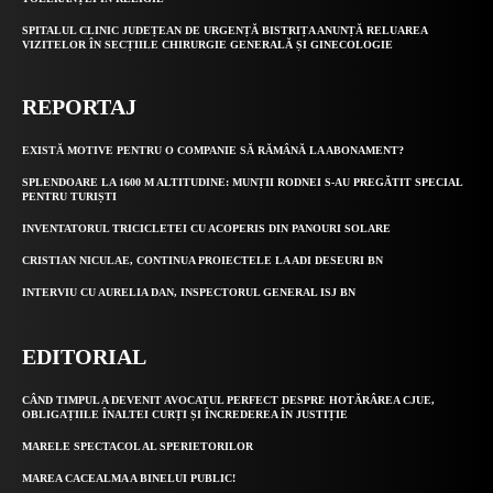
SPITALUL CLINIC JUDEȚEAN DE URGENȚĂ BISTRIȚA ANUNȚĂ RELUAREA
VIZITELOR ÎN SECȚIILE CHIRURGIE GENERALĂ ȘI GINECOLOGIE
REPORTAJ
EXISTĂ MOTIVE PENTRU O COMPANIE SĂ RĂMÂNĂ LA ABONAMENT?
SPLENDOARE LA 1600 M ALTITUDINE: MUNȚII RODNEI S-AU PREGĂTIT SPECIAL
PENTRU TURIȘTI
INVENTATORUL TRICICLETEI CU ACOPERIS DIN PANOURI SOLARE
CRISTIAN NICULAE, CONTINUA PROIECTELE LA ADI DESEURI BN
INTERVIU CU AURELIA DAN, INSPECTORUL GENERAL ISJ BN
EDITORIAL
CÂND TIMPUL A DEVENIT AVOCATUL PERFECT DESPRE HOTĂRÂREA CJUE,
OBLIGAȚIILE ÎNALTEI CURȚI ȘI ÎNCREDEREA ÎN JUSTIȚIE
MARELE SPECTACOL AL SPERIETORILOR
MAREA CACEALMA A BINELUI PUBLIC!