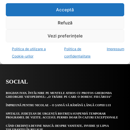
SOCIAL
BOGDAN IVAN, ÎNTÂLNIRE PE MUNTELE ATHOS CU PROTOS GHERONDA
GHEORGHE VATOPEDINUL: „O TRĂIRE PE CARE O DORESC FIECĂRUIA”
ÎMPREUNĂ PENTRU NICOLAE – O ȘANSĂ SĂ RĂMÂNĂ LÂNGĂ COPIII LUI
SPITALUL JUDEȚEAN DE URGENȚĂ BISTRIȚA SUSPENDĂ TEMPORAR
PROGRAMUL DE VIZITE. ACCESUL PERMIS DOAR ÎN CAZURI EXCEPȚIONALE
CÂND CREDINȚA DEVINE MASCĂ: DESPRE VANITATE, INVIDIE ȘI LIPSA
TOLERANȚEI ÎN RELIGIE