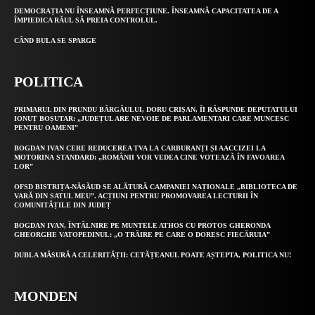
DEMOCRAȚIA NU ÎNSEAMNĂ PERFECȚIUNE. ÎNSEAMNĂ CAPACITATEA DE A
ÎMPIEDICA RĂUL SĂ PREIA CONTROLUL.
CÂND BULA SE SPARGE
POLITICA
PRIMARUL DIN PRUNDU BÂRGĂULUI, DORU CRIȘAN, ÎI RĂSPUNDE DEPUTATULUI
IONUȚ BOȘUTAR: „JUDEȚUL ARE NEVOIE DE PARLAMENTARI CARE MUNCESC
PENTRU OAMENI”
BOGDAN IVAN CERE REDUCEREA TVA LA CARBURANȚI ȘI AACCIZEI LA
MOTORINA STANDARD: „ROMÂNII VOR VEDEA CINE VOTEAZĂ ÎN FAVOAREA
LOR”
OFSD BISTRIȚA-NĂSĂUD SE ALĂTURĂ CAMPANIEI NAȚIONALE „BIBLIOTECA DE
VARĂ DIN SATUL MEU”. ACȚIUNI PENTRU PROMOVAREA LECTURII ÎN
COMUNITĂȚILE DIN JUDEȚ
BOGDAN IVAN, ÎNTÂLNIRE PE MUNTELE ATHOS CU PROTOS GHERONDA
GHEORGHE VATOPEDINUL: „O TRĂIRE PE CARE O DORESC FIECĂRUIA”
DUBLA MĂSURĂ A CELERITĂȚII: CETĂȚEANUL POATE AȘTEPTA, POLITICA NU!
MONDEN