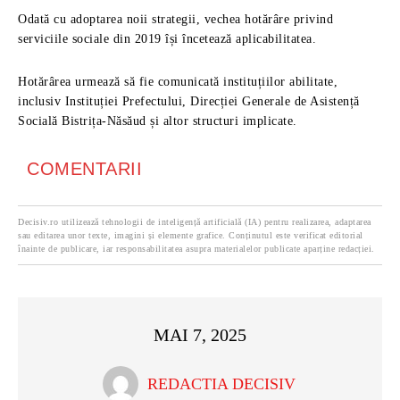
Odată cu adoptarea noii strategii, vechea hotărâre privind
serviciile sociale din 2019 își încetează aplicabilitatea.
Hotărârea urmează să fie comunicată instituțiilor abilitate,
inclusiv Instituției Prefectului, Direcției Generale de Asistență
Socială Bistrița-Năsăud și altor structuri implicate.
COMENTARII
Decisiv.ro utilizează tehnologii de inteligență artificială (IA) pentru realizarea, adaptarea
sau editarea unor texte, imagini și elemente grafice. Conținutul este verificat editorial
înainte de publicare, iar responsabilitatea asupra materialelor publicate aparține redacției.
MAI 7, 2025
REDACTIA DECISIV