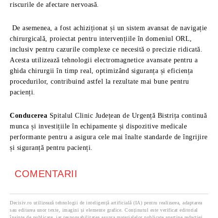
riscurile de afectare nervoasă.
De asemenea, a fost achiziționat și un sistem avansat de navigație
chirurgicală, proiectat pentru intervențiile în domeniul ORL,
inclusiv pentru cazurile complexe ce necesită o precizie ridicată.
Acesta utilizează tehnologii electromagnetice avansate pentru a
ghida chirurgii în timp real, optimizând siguranța și eficiența
procedurilor, contribuind astfel la rezultate mai bune pentru
pacienți.
Conducerea
Spitalul Clinic Județean de Urgență Bistrița continuă
munca și investițiile în echipamente și dispozitive medicale
performante pentru a asigura cele mai înalte standarde de îngrijire
și siguranță pentru pacienți.
COMENTARII
Decisiv.ro utilizează tehnologii de inteligență artificială (IA) pentru realizarea, adaptarea
sau editarea unor texte, imagini și elemente grafice. Conținutul este verificat editorial
înainte de publicare, iar responsabilitatea asupra materialelor publicate aparține redacției.