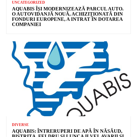
UNCATEGORIZED
AQUABIS ÎȘI MODERNIZEAZĂ PARCUL AUTO.
O AUTOVIDANJĂ NOUĂ, ACHIZIȚIONATĂ DIN
FONDURI EUROPENE, A INTRAT ÎN DOTAREA
COMPANIEI
DIVERSE
AQUABIS: ÎNTRERUPERI DE APĂ ÎN NĂSĂUD,
BISTRIȚA, FELDRU ȘI LUNCA ILVEI. AVARII ȘI