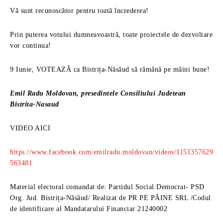
Vă sunt recunoscător pentru toată încrederea!
Prin puterea votului dumneavoastră, toate proiectele de dezvoltare
vor continua!
9 Iunie, VOTEAZĂ ca Bistrița-Năsăud să rămână pe mâini bune!
Emil Radu Moldovan, presedintele Consiliului Judetean
Bistrita-Nasaud
VIDEO AICI
https://www.facebook.com/emilradu.moldovan/videos/1151357629
563481
Material electoral comandat de: Partidul Social Democrat- PSD
Org. Jud. Bistrița-Năsăud/ Realizat de PR PE PÂINE SRL /Codul
de identificare al Mandatarului Financiar 21240002