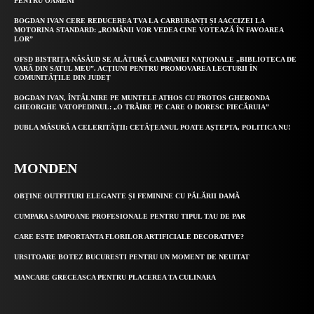
PENTRU OAMENI”
BOGDAN IVAN CERE REDUCEREA TVA LA CARBURANȚI ȘI AACCIZEI LA
MOTORINA STANDARD: „ROMÂNII VOR VEDEA CINE VOTEAZĂ ÎN FAVOAREA
LOR”
OFSD BISTRIȚA-NĂSĂUD SE ALĂTURĂ CAMPANIEI NAȚIONALE „BIBLIOTECA DE
VARĂ DIN SATUL MEU”. ACȚIUNI PENTRU PROMOVAREA LECTURII ÎN
COMUNITĂȚILE DIN JUDEȚ
BOGDAN IVAN, ÎNTÂLNIRE PE MUNTELE ATHOS CU PROTOS GHERONDA
GHEORGHE VATOPEDINUL: „O TRĂIRE PE CARE O DORESC FIECĂRUIA”
DUBLA MĂSURĂ A CELERITĂȚII: CETĂȚEANUL POATE AȘTEPTA, POLITICA NU!
MONDEN
OBȚINE OUTFITURI ELEGANTE ȘI FEMININE CU PĂLĂRII DAMĂ
CUMPARA SAMPOANE PROFESIONALE PENTRU TIPUL TAU DE PAR
CARE ESTE IMPORTANTA FLORILOR ARTIFICIALE DECORATIVE?
URSITOARE BOTEZ BUCURESTI PENTRU UN MOMENT DE NEUITAT
MANCARE GRECEASCA PENTRU PLACEREA TA CULINARA