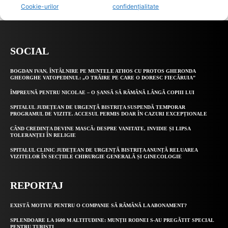
SOCIAL
BOGDAN IVAN, ÎNTÂLNIRE PE MUNTELE ATHOS CU PROTOS GHERONDA
GHEORGHE VATOPEDINUL: „O TRĂIRE PE CARE O DORESC FIECĂRUIA”
ÎMPREUNĂ PENTRU NICOLAE – O ȘANSĂ SĂ RĂMÂNĂ LÂNGĂ COPIII LUI
SPITALUL JUDEȚEAN DE URGENȚĂ BISTRIȚA SUSPENDĂ TEMPORAR
PROGRAMUL DE VIZITE. ACCESUL PERMIS DOAR ÎN CAZURI EXCEPȚIONALE
CÂND CREDINȚA DEVINE MASCĂ: DESPRE VANITATE, INVIDIE ȘI LIPSA
TOLERANȚEI ÎN RELIGIE
SPITALUL CLINIC JUDEȚEAN DE URGENȚĂ BISTRIȚA ANUNȚĂ RELUAREA
VIZITELOR ÎN SECȚIILE CHIRURGIE GENERALĂ ȘI GINECOLOGIE
REPORTAJ
EXISTĂ MOTIVE PENTRU O COMPANIE SĂ RĂMÂNĂ LA ABONAMENT?
SPLENDOARE LA 1600 M ALTITUDINE: MUNȚII RODNEI S-AU PREGĂTIT SPECIAL
PENTRU TURIȘTI