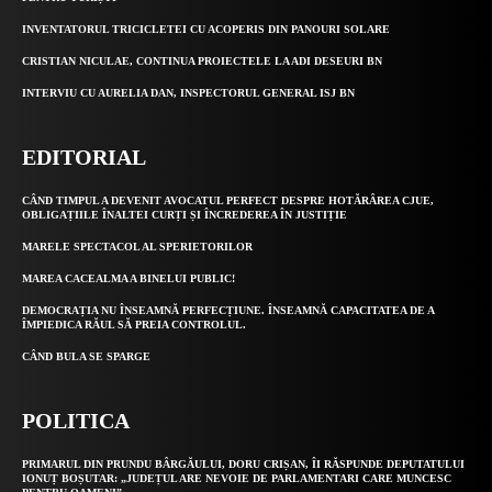
INVENTATORUL TRICICLETEI CU ACOPERIS DIN PANOURI SOLARE
CRISTIAN NICULAE, CONTINUA PROIECTELE LA ADI DESEURI BN
INTERVIU CU AURELIA DAN, INSPECTORUL GENERAL ISJ BN
EDITORIAL
CÂND TIMPUL A DEVENIT AVOCATUL PERFECT DESPRE HOTĂRÂREA CJUE,
OBLIGAȚIILE ÎNALTEI CURȚI ȘI ÎNCREDEREA ÎN JUSTIȚIE
MARELE SPECTACOL AL SPERIETORILOR
MAREA CACEALMA A BINELUI PUBLIC!
DEMOCRAȚIA NU ÎNSEAMNĂ PERFECȚIUNE. ÎNSEAMNĂ CAPACITATEA DE A
ÎMPIEDICA RĂUL SĂ PREIA CONTROLUL.
CÂND BULA SE SPARGE
POLITICA
PRIMARUL DIN PRUNDU BÂRGĂULUI, DORU CRIȘAN, ÎI RĂSPUNDE DEPUTATULUI
IONUȚ BOȘUTAR: „JUDEȚUL ARE NEVOIE DE PARLAMENTARI CARE MUNCESC