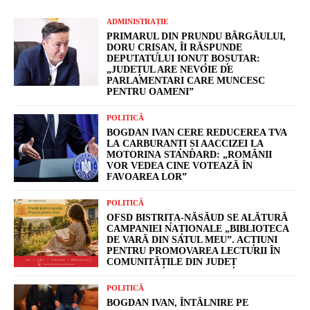
ADMINISTRAȚIE
PRIMARUL DIN PRUNDU BÂRGĂULUI,
DORU CRIȘAN, ÎI RĂSPUNDE
DEPUTATULUI IONUȚ BOȘUTAR:
„JUDEȚUL ARE NEVOIE DE
PARLAMENTARI CARE MUNCESC
PENTRU OAMENI”
POLITICĂ
BOGDAN IVAN CERE REDUCEREA TVA
LA CARBURANȚI ȘI AACCIZEI LA
MOTORINA STANDARD: „ROMÂNII
VOR VEDEA CINE VOTEAZĂ ÎN
FAVOAREA LOR”
POLITICĂ
OFSD BISTRIȚA-NĂSĂUD SE ALĂTURĂ
CAMPANIEI NAȚIONALE „BIBLIOTECA
DE VARĂ DIN SATUL MEU”. ACȚIUNI
PENTRU PROMOVAREA LECTURII ÎN
COMUNITĂȚILE DIN JUDEȚ
POLITICĂ
BOGDAN IVAN, ÎNTÂLNIRE PE