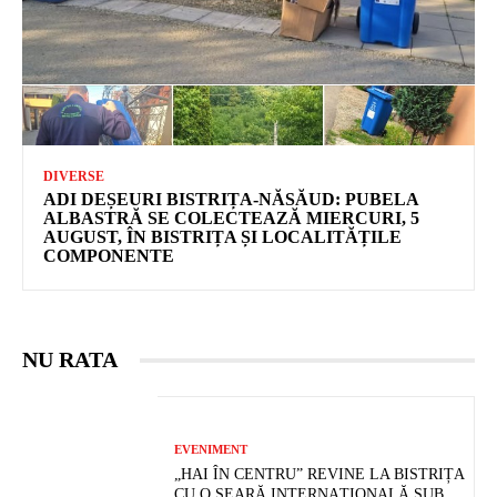
DIVERSE
ADI DEȘEURI BISTRIȚA-NĂSĂUD: PUBELA
ALBASTRĂ SE COLECTEAZĂ MIERCURI, 5
AUGUST, ÎN BISTRIȚA ȘI LOCALITĂȚILE
COMPONENTE
NU RATA
EVENIMENT
„HAI ÎN CENTRU” REVINE LA BISTRIȚA
CU O SEARĂ INTERNAȚIONALĂ SUB