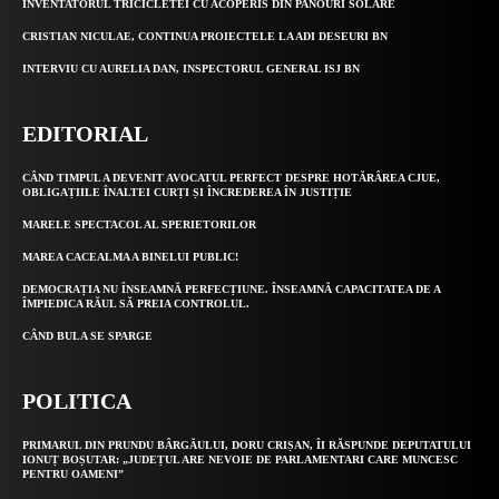
INVENTATORUL TRICICLETEI CU ACOPERIS DIN PANOURI SOLARE
CRISTIAN NICULAE, CONTINUA PROIECTELE LA ADI DESEURI BN
INTERVIU CU AURELIA DAN, INSPECTORUL GENERAL ISJ BN
EDITORIAL
CÂND TIMPUL A DEVENIT AVOCATUL PERFECT DESPRE HOTĂRÂREA CJUE,
OBLIGAȚIILE ÎNALTEI CURȚI ȘI ÎNCREDEREA ÎN JUSTIȚIE
MARELE SPECTACOL AL SPERIETORILOR
MAREA CACEALMA A BINELUI PUBLIC!
DEMOCRAȚIA NU ÎNSEAMNĂ PERFECȚIUNE. ÎNSEAMNĂ CAPACITATEA DE A
ÎMPIEDICA RĂUL SĂ PREIA CONTROLUL.
CÂND BULA SE SPARGE
POLITICA
PRIMARUL DIN PRUNDU BÂRGĂULUI, DORU CRIȘAN, ÎI RĂSPUNDE DEPUTATULUI
IONUȚ BOȘUTAR: „JUDEȚUL ARE NEVOIE DE PARLAMENTARI CARE MUNCESC
PENTRU OAMENI”