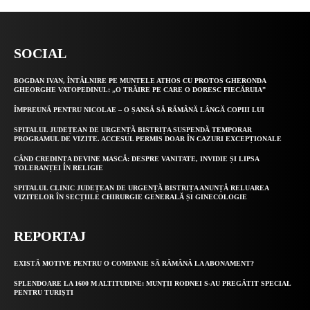
SOCIAL
BOGDAN IVAN, ÎNTÂLNIRE PE MUNTELE ATHOS CU PROTOS GHERONDA
GHEORGHE VATOPEDINUL: „O TRĂIRE PE CARE O DORESC FIECĂRUIA”
ÎMPREUNĂ PENTRU NICOLAE – O ȘANSĂ SĂ RĂMÂNĂ LÂNGĂ COPIII LUI
SPITALUL JUDEȚEAN DE URGENȚĂ BISTRIȚA SUSPENDĂ TEMPORAR
PROGRAMUL DE VIZITE. ACCESUL PERMIS DOAR ÎN CAZURI EXCEPȚIONALE
CÂND CREDINȚA DEVINE MASCĂ: DESPRE VANITATE, INVIDIE ȘI LIPSA
TOLERANȚEI ÎN RELIGIE
SPITALUL CLINIC JUDEȚEAN DE URGENȚĂ BISTRIȚA ANUNȚĂ RELUAREA
VIZITELOR ÎN SECȚIILE CHIRURGIE GENERALĂ ȘI GINECOLOGIE
REPORTAJ
EXISTĂ MOTIVE PENTRU O COMPANIE SĂ RĂMÂNĂ LA ABONAMENT?
SPLENDOARE LA 1600 M ALTITUDINE: MUNȚII RODNEI S-AU PREGĂTIT SPECIAL
PENTRU TURIȘTI