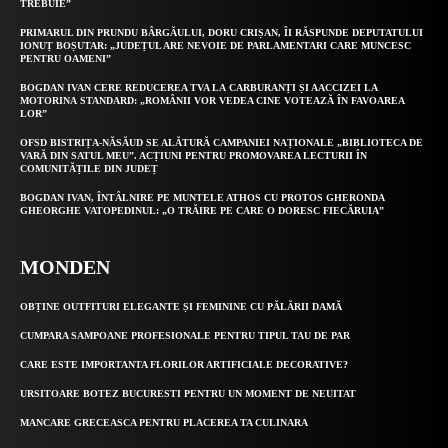
TREBUIE”
PRIMARUL DIN PRUNDU BÂRGĂULUI, DORU CRIȘAN, ÎI RĂSPUNDE DEPUTATULUI
IONUȚ BOȘUTAR: „JUDEȚUL ARE NEVOIE DE PARLAMENTARI CARE MUNCESC
PENTRU OAMENI”
BOGDAN IVAN CERE REDUCEREA TVA LA CARBURANȚI ȘI AACCIZEI LA
MOTORINA STANDARD: „ROMÂNII VOR VEDEA CINE VOTEAZĂ ÎN FAVOAREA
LOR”
OFSD BISTRIȚA-NĂSĂUD SE ALĂTURĂ CAMPANIEI NAȚIONALE „BIBLIOTECA DE
VARĂ DIN SATUL MEU”. ACȚIUNI PENTRU PROMOVAREA LECTURII ÎN
COMUNITĂȚILE DIN JUDEȚ
BOGDAN IVAN, ÎNTÂLNIRE PE MUNTELE ATHOS CU PROTOS GHERONDA
GHEORGHE VATOPEDINUL: „O TRĂIRE PE CARE O DORESC FIECĂRUIA”
MONDEN
OBȚINE OUTFITURI ELEGANTE ȘI FEMININE CU PĂLĂRII DAMĂ
CUMPARA SAMPOANE PROFESIONALE PENTRU TIPUL TAU DE PAR
CARE ESTE IMPORTANTA FLORILOR ARTIFICIALE DECORATIVE?
URSITOARE BOTEZ BUCURESTI PENTRU UN MOMENT DE NEUITAT
MANCARE GRECEASCA PENTRU PLACEREA TA CULINARA