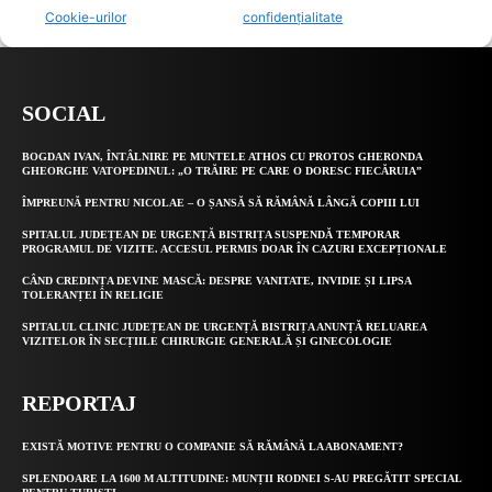
SOCIAL
BOGDAN IVAN, ÎNTÂLNIRE PE MUNTELE ATHOS CU PROTOS GHERONDA
GHEORGHE VATOPEDINUL: „O TRĂIRE PE CARE O DORESC FIECĂRUIA”
ÎMPREUNĂ PENTRU NICOLAE – O ȘANSĂ SĂ RĂMÂNĂ LÂNGĂ COPIII LUI
SPITALUL JUDEȚEAN DE URGENȚĂ BISTRIȚA SUSPENDĂ TEMPORAR
PROGRAMUL DE VIZITE. ACCESUL PERMIS DOAR ÎN CAZURI EXCEPȚIONALE
CÂND CREDINȚA DEVINE MASCĂ: DESPRE VANITATE, INVIDIE ȘI LIPSA
TOLERANȚEI ÎN RELIGIE
SPITALUL CLINIC JUDEȚEAN DE URGENȚĂ BISTRIȚA ANUNȚĂ RELUAREA
VIZITELOR ÎN SECȚIILE CHIRURGIE GENERALĂ ȘI GINECOLOGIE
REPORTAJ
EXISTĂ MOTIVE PENTRU O COMPANIE SĂ RĂMÂNĂ LA ABONAMENT?
SPLENDOARE LA 1600 M ALTITUDINE: MUNȚII RODNEI S-AU PREGĂTIT SPECIAL