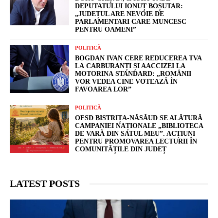
DEPUTATULUI IONUȚ BOȘUTAR:
„JUDEȚUL ARE NEVOIE DE
PARLAMENTARI CARE MUNCESC
PENTRU OAMENI”
POLITICĂ
BOGDAN IVAN CERE REDUCEREA TVA
LA CARBURANȚI ȘI AACCIZEI LA
MOTORINA STANDARD: „ROMÂNII
VOR VEDEA CINE VOTEAZĂ ÎN
FAVOAREA LOR”
POLITICĂ
OFSD BISTRIȚA-NĂSĂUD SE ALĂTURĂ
CAMPANIEI NAȚIONALE „BIBLIOTECA
DE VARĂ DIN SATUL MEU”. ACȚIUNI
PENTRU PROMOVAREA LECTURII ÎN
COMUNITĂȚILE DIN JUDEȚ
LATEST POSTS