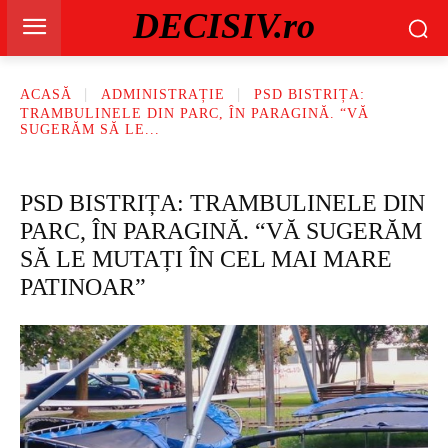
DECISIV.ro
ACASĂ
ADMINISTRAȚIE
PSD BISTRIȚA:
TRAMBULINELE DIN PARC, ÎN PARAGINĂ. “VĂ
SUGERĂM SĂ LE...
PSD BISTRIȚA: TRAMBULINELE DIN
PARC, ÎN PARAGINĂ. “VĂ SUGERĂM
SĂ LE MUTAȚI ÎN CEL MAI MARE
PATINOAR”