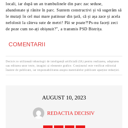
locali, iar după un an trambulinele din parc zac seduse,
abandonate și rănite în parc. Suntem constructivi și vă sugerăm să
le mutați în cel mai mare patinoar din țară, că și așa zace și acela
nefolosit la câteva sute de metri! Păi se poate?!Ps-nu faceți zeci
de poze cum ne-ați obișnuit?”, a transmis PSD Bistrița.
COMENTARII
Decisiv.ro utilizează tehnologii de inteligență artificială (IA) pentru realizarea, adaptarea
sau editarea unor texte, imagini și elemente grafice. Conținutul este verificat editorial
înainte de publicare, iar responsabilitatea asupra materialelor publicate aparține redacției.
AUGUST 10, 2023
REDACTIA DECISIV