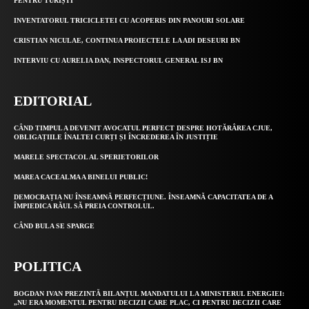
PENTRU TURIȘTI
INVENTATORUL TRICICLETEI CU ACOPERIS DIN PANOURI SOLARE
CRISTIAN NICULAE, CONTINUA PROIECTELE LA ADI DESEURI BN
INTERVIU CU AURELIA DAN, INSPECTORUL GENERAL ISJ BN
EDITORIAL
CÂND TIMPUL A DEVENIT AVOCATUL PERFECT DESPRE HOTĂRÂREA CJUE,
OBLIGAȚIILE ÎNALTEI CURȚI ȘI ÎNCREDEREA ÎN JUSTIȚIE
MARELE SPECTACOL AL SPERIETORILOR
MAREA CACEALMA A BINELUI PUBLIC!
DEMOCRAȚIA NU ÎNSEAMNĂ PERFECȚIUNE. ÎNSEAMNĂ CAPACITATEA DE A
ÎMPIEDICA RĂUL SĂ PREIA CONTROLUL.
CÂND BULA SE SPARGE
POLITICA
BOGDAN IVAN PREZINTĂ BILANȚUL MANDATULUI LA MINISTERUL ENERGIEI:
„NU ERA MOMENTUL PENTRU DECIZII CARE PLAC, CI PENTRU DECIZII CARE