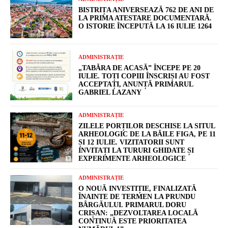
BISTRIȚA ANIVERSEAZĂ 762 DE ANI DE
LA PRIMA ATESTARE DOCUMENTARĂ.
O ISTORIE ÎNCEPUTĂ LA 16 IULIE 1264
ADMINISTRAȚIE
„TABĂRA DE ACASĂ” ÎNCEPE PE 20
IULIE. TOȚI COPIII ÎNSCRIȘI AU FOST
ACCEPTAȚI, ANUNȚĂ PRIMARUL
GABRIEL LAZANY
ADMINISTRAȚIE
ZILELE PORȚILOR DESCHISE LA SITUL
ARHEOLOGIC DE LA BĂILE FIGA, PE 11
ȘI 12 IULIE. VIZITATORII SUNT
INVITAȚI LA TURURI GHIDATE ȘI
EXPERIMENTE ARHEOLOGICE
ADMINISTRAȚIE
O NOUĂ INVESTIȚIE, FINALIZATĂ
ÎNAINTE DE TERMEN LA PRUNDU
BÂRGĂULUI. PRIMARUL DORU
CRIȘAN: „DEZVOLTAREA LOCALĂ
CONTINUĂ ESTE PRIORITATEA