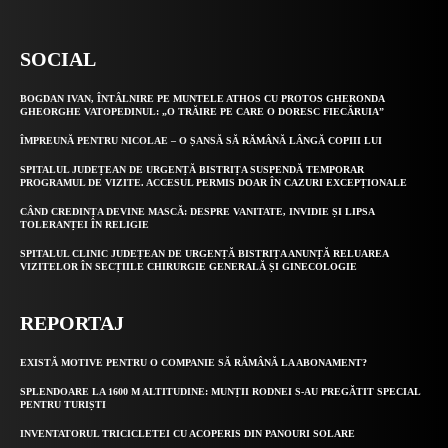
SOCIAL
BOGDAN IVAN, ÎNTÂLNIRE PE MUNTELE ATHOS CU PROTOS GHERONDA
GHEORGHE VATOPEDINUL: „O TRĂIRE PE CARE O DORESC FIECĂRUIA”
ÎMPREUNĂ PENTRU NICOLAE – O ȘANSĂ SĂ RĂMÂNĂ LÂNGĂ COPIII LUI
SPITALUL JUDEȚEAN DE URGENȚĂ BISTRIȚA SUSPENDĂ TEMPORAR
PROGRAMUL DE VIZITE. ACCESUL PERMIS DOAR ÎN CAZURI EXCEPȚIONALE
CÂND CREDINȚA DEVINE MASCĂ: DESPRE VANITATE, INVIDIE ȘI LIPSA
TOLERANȚEI ÎN RELIGIE
SPITALUL CLINIC JUDEȚEAN DE URGENȚĂ BISTRIȚA ANUNȚĂ RELUAREA
VIZITELOR ÎN SECȚIILE CHIRURGIE GENERALĂ ȘI GINECOLOGIE
REPORTAJ
EXISTĂ MOTIVE PENTRU O COMPANIE SĂ RĂMÂNĂ LA ABONAMENT?
SPLENDOARE LA 1600 M ALTITUDINE: MUNȚII RODNEI S-AU PREGĂTIT SPECIAL
PENTRU TURIȘTI
INVENTATORUL TRICICLETEI CU ACOPERIS DIN PANOURI SOLARE