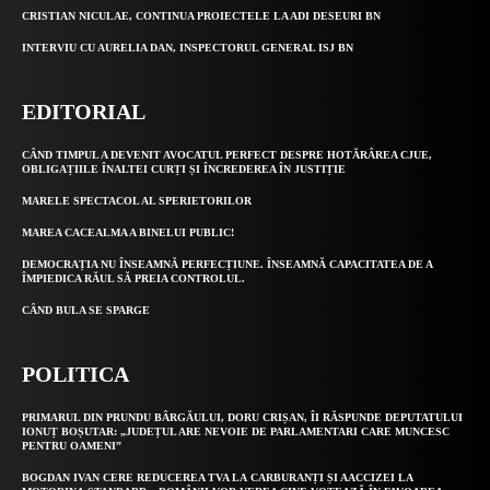
CRISTIAN NICULAE, CONTINUA PROIECTELE LA ADI DESEURI BN
INTERVIU CU AURELIA DAN, INSPECTORUL GENERAL ISJ BN
EDITORIAL
CÂND TIMPUL A DEVENIT AVOCATUL PERFECT DESPRE HOTĂRÂREA CJUE,
OBLIGAȚIILE ÎNALTEI CURȚI ȘI ÎNCREDEREA ÎN JUSTIȚIE
MARELE SPECTACOL AL SPERIETORILOR
MAREA CACEALMA A BINELUI PUBLIC!
DEMOCRAȚIA NU ÎNSEAMNĂ PERFECȚIUNE. ÎNSEAMNĂ CAPACITATEA DE A
ÎMPIEDICA RĂUL SĂ PREIA CONTROLUL.
CÂND BULA SE SPARGE
POLITICA
PRIMARUL DIN PRUNDU BÂRGĂULUI, DORU CRIȘAN, ÎI RĂSPUNDE DEPUTATULUI
IONUȚ BOȘUTAR: „JUDEȚUL ARE NEVOIE DE PARLAMENTARI CARE MUNCESC
PENTRU OAMENI”
BOGDAN IVAN CERE REDUCEREA TVA LA CARBURANȚI ȘI AACCIZEI LA