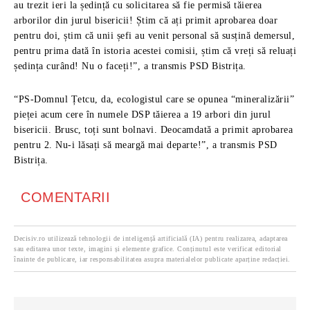
au trezit ieri la ședință cu solicitarea să fie permisă tăierea
arborilor din jurul bisericii! Știm că ați primit aprobarea doar
pentru doi, știm că unii șefi au venit personal să susțină demersul,
pentru prima dată în istoria acestei comisii, știm că vreți să reluați
ședința curând! Nu o faceți!”, a transmis PSD Bistrița.
“PS-Domnul Țetcu, da, ecologistul care se opunea “mineralizării”
pieței acum cere în numele DSP tăierea a 19 arbori din jurul
bisericii. Brusc, toți sunt bolnavi. Deocamdată a primit aprobarea
pentru 2. Nu-i lăsați să meargă mai departe!”, a transmis PSD
Bistrița.
COMENTARII
Decisiv.ro utilizează tehnologii de inteligență artificială (IA) pentru realizarea, adaptarea
sau editarea unor texte, imagini și elemente grafice. Conținutul este verificat editorial
înainte de publicare, iar responsabilitatea asupra materialelor publicate aparține redacției.