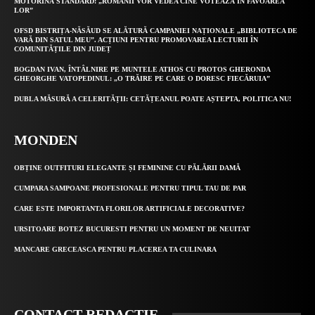
MOTORINA STANDARD: „ROMÂNII VOR VEDEA CINE VOTEAZĂ ÎN FAVOAREA
LOR”
OFSD BISTRIȚA-NĂSĂUD SE ALĂTURĂ CAMPANIEI NAȚIONALE „BIBLIOTECA DE
VARĂ DIN SATUL MEU”. ACȚIUNI PENTRU PROMOVAREA LECTURII ÎN
COMUNITĂȚILE DIN JUDEȚ
BOGDAN IVAN, ÎNTÂLNIRE PE MUNTELE ATHOS CU PROTOS GHERONDA
GHEORGHE VATOPEDINUL: „O TRĂIRE PE CARE O DORESC FIECĂRUIA”
DUBLA MĂSURĂ A CELERITĂȚII: CETĂȚEANUL POATE AȘTEPTA, POLITICA NU!
MONDEN
OBȚINE OUTFITURI ELEGANTE ȘI FEMININE CU PĂLĂRII DAMĂ
CUMPARA SAMPOANE PROFESIONALE PENTRU TIPUL TAU DE PAR
CARE ESTE IMPORTANTA FLORILOR ARTIFICIALE DECORATIVE?
URSITOARE BOTEZ BUCURESTI PENTRU UN MOMENT DE NEUITAT
MANCARE GRECEASCA PENTRU PLACEREA TA CULINARA
CONTACT REDACȚIE