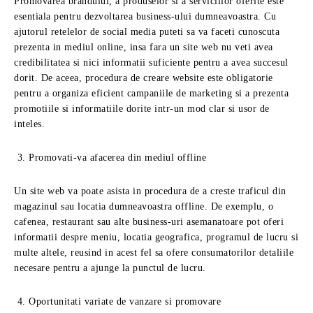
Promovarea brandului, a produselor si a serviciilor oferite este
esentiala pentru dezvoltarea business-ului dumneavoastra. Cu
ajutorul retelelor de social media puteti sa va faceti cunoscuta
prezenta in mediul online, insa fara un site web nu veti avea
credibilitatea si nici informatii suficiente pentru a avea succesul
dorit. De aceea, procedura de creare website este obligatorie
pentru a organiza eficient campaniile de marketing si a prezenta
promotiile si informatiile dorite intr-un mod clar si usor de
inteles.
Promovati-va afacerea din mediul offline
Un site web va poate asista in procedura de a creste traficul din
magazinul sau locatia dumneavoastra offline. De exemplu, o
cafenea, restaurant sau alte business-uri asemanatoare pot oferi
informatii despre meniu, locatia geografica, programul de lucru si
multe altele, reusind in acest fel sa ofere consumatorilor detaliile
necesare pentru a ajunge la punctul de lucru.
Oportunitati variate de vanzare si promovare