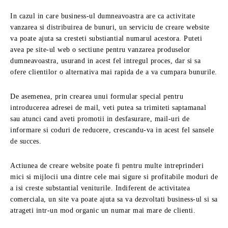
In cazul in care business-ul dumneavoastra are ca activitate
vanzarea si distribuirea de bunuri, un serviciu de creare website
va poate ajuta sa cresteti substiantial numarul acestora. Puteti
avea pe site-ul web o sectiune pentru vanzarea produselor
dumneavoastra, usurand in acest fel intregul proces, dar si sa
ofere clientilor o alternativa mai rapida de a va cumpara bunurile.
De asemenea, prin crearea unui formular special pentru
introducerea adresei de mail, veti putea sa trimiteti saptamanal
sau atunci cand aveti promotii in desfasurare, mail-uri de
informare si coduri de reducere, crescandu-va in acest fel sansele
de succes.
Actiunea de creare website poate fi pentru multe intreprinderi
mici si mijlocii una dintre cele mai sigure si profitabile moduri de
a isi creste substantial veniturile. Indiferent de activitatea
comerciala, un site va poate ajuta sa va dezvoltati business-ul si sa
atrageti intr-un mod organic un numar mai mare de clienti.