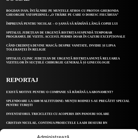
BOGDAN IVAN, ÎNTÂLNIRE PE MUNTELE ATHOS CU PROTOS GHERONDA
GHEORGHE VATOPEDINUL: „O TRĂIRE PE CARE O DORESC FIECĂRUIA”
ÎMPREUNĂ PENTRU NICOLAE – O ȘANSĂ SĂ RĂMÂNĂ LÂNGĂ COPIII LUI
SPITALUL JUDEȚEAN DE URGENȚĂ BISTRIȚA SUSPENDĂ TEMPORAR
PROGRAMUL DE VIZITE. ACCESUL PERMIS DOAR ÎN CAZURI EXCEPȚIONALE
CÂND CREDINȚA DEVINE MASCĂ: DESPRE VANITATE, INVIDIE ȘI LIPSA
TOLERANȚEI ÎN RELIGIE
SPITALUL CLINIC JUDEȚEAN DE URGENȚĂ BISTRIȚA ANUNȚĂ RELUAREA
VIZITELOR ÎN SECȚIILE CHIRURGIE GENERALĂ ȘI GINECOLOGIE
REPORTAJ
EXISTĂ MOTIVE PENTRU O COMPANIE SĂ RĂMÂNĂ LA ABONAMENT?
SPLENDOARE LA 1600 M ALTITUDINE: MUNȚII RODNEI S-AU PREGĂTIT SPECIAL
PENTRU TURIȘTI
INVENTATORUL TRICICLETEI CU ACOPERIS DIN PANOURI SOLARE
CRISTIAN NICULAE, CONTINUA PROIECTELE LA ADI DESEURI BN
INTERVIU CU AURELIA DAN, INSPECTORUL GENERAL ISJ BN
Administrează