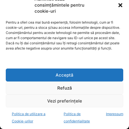
consimțămintele pentru
EDITORIAL
cookie-uri
Pentru a oferi cea mai bună experiență, folosim tehnologii, cum ar fi
CÂND TIMPUL A DEVENIT AVOCATUL PERFECT DESPRE HOTĂRÂREA CJUE,
OBLIGAȚIILE ÎNALTEI CURȚI ȘI ÎNCREDEREA ÎN JUSTIȚIE
cookie-uri, pentru a stoca și/sau accesa informațiile despre dispozitive.
Consimțământul pentru aceste tehnologii ne permite să procesăm date,
MARELE SPECTACOL AL SPERIETORILOR
cum ar fi comportamentul de navigare sau ID-uri unice pe acest site.
Dacă nu îți dai consimțământul sau îți retragi consimțământul dat poate
MAREA CACEALMA A BINELUI PUBLIC!
avea afecte negative asupra unor anumite funcționalități și funcții.
DEMOCRAȚIA NU ÎNSEAMNĂ PERFECȚIUNE. ÎNSEAMNĂ CAPACITATEA DE A
ÎMPIEDICA RĂUL SĂ PREIA CONTROLUL.
CÂND BULA SE SPARGE
Acceptă
POLITICA
Refuză
BOGDAN IVAN PREZINTĂ BILANȚUL MANDATULUI LA MINISTERUL ENERGIEI:
„NU ERA MOMENTUL PENTRU DECIZII CARE PLAC, CI PENTRU DECIZII CARE
TREBUIE”
Vezi preferințele
PRIMARUL DIN PRUNDU BÂRGĂULUI, DORU CRIȘAN, ÎI RĂSPUNDE DEPUTATULUI
IONUȚ BOȘUTAR: „JUDEȚUL ARE NEVOIE DE PARLAMENTARI CARE MUNCESC
Politica de utilizare a
Politica de
Impressum
PENTRU OAMENI”
Cookie-urilor
confidențialitate
BOGDAN IVAN CERE REDUCEREA TVA LA CARBURANȚI ȘI AACCIZEI LA
MOTORINA STANDARD: „ROMÂNII VOR VEDEA CINE VOTEAZĂ ÎN FAVOAREA