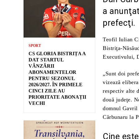
a anunţat
prefecţi.
Teofil Iulian C
SPORT
Bistriţa-Năsăud
CS GLORIA BISTRIȚA A
Executivului, 
DAT STARTUL
VÂNZĂRII
ABONAMENTELOR
„Sunt doi prefe
PENTRU SEZONUL
vizează elibera
2026/2027. ÎN PRIMELE
respectiv alte 
CINCI ZILE AU
PRIORITATE ABONAȚII
două judeţe. No
VECHI
domnul Gavril C
Cărbunaru la P
Cine este