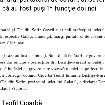
 că au fost puşi în funcţie doi noi
ioarbă şi Claudiu Sorin Gavril sunt noii prefecţi ai judeţel
, respectiv Galaţi, a anunţat, marţi, purtătorul de cuvânt 
Dan Cărbunaru.
cţi care au fost schimbaţi. Sunt două hotărâri de guvern c
rea din funcţie a prefecţilor din Bistriţa-Năsăud şi Galaţi,
două hotărâri de guvern care vizează numiri de prefecţi în 
ii prefecţii, domnul Cioarbă Teofil Iulian la Bistriţa-Năs
laudiu Sorin, prefect al judeţului Galaţi”, a declarat Da
alatul Victoria.
 Teofil Cioarbă