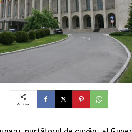
Acțiune
naru, purtătorul de cuvânt al Guver