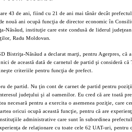
are 43 de ani, fiind cu 21 de ani mai tânăr decât prefectul
 de nouă ani ocupă funcţia de director economic în Consili
ţa-Năsăud, instituţie care este condusă de liderul judeţean
ţilor, Radu Moldovan.
D Bistriţa-Năsăud a declarat marţi, pentru Agerpres, că a
 nici de această dată de carnetul de partid şi consideră că 
neşte criteriile pentru funcţia de prefect.
 de partid. Nu ţin cont de carnet de partid pentru poziţi
nteresul judeţului şi al oamenilor. Eu cred că are toată pre
atea necesară pentru a exercita o asemenea poziţie, care ce
partea oricui ocupă această funcţie, pentru că are experien
instituţiile administrative care sunt în subordinea prefectul
xperienţa de relaţionare cu toate cele 62 UAT-uri, pentru 