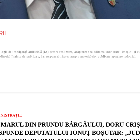
II
logii de inteligență artificială (IA) pentru realizarea, adaptarea sau editarea unor texte, imagini și e
ditorial înainte de publicare, iar responsabilitatea asupra materialelor publicate aparține redacției.
NISTRAȚIE
IMARUL DIN PRUNDU BÂRGĂULUI, DORU CRIȘA
SPUNDE DEPUTATULUI IONUȚ BOȘUTAR: „JU