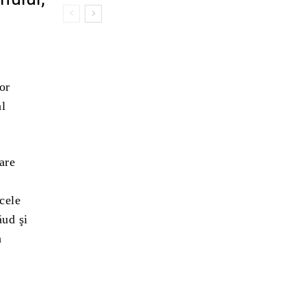
or
al
are
cele
ăud şi
n