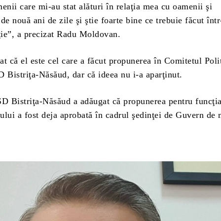
enii care mi-au stat alături în relaţia mea cu oamenii şi
de nouă ani de zile şi ştie foarte bine ce trebuie făcut într
ie”, a precizat Radu Moldovan.
t că el este cel care a făcut propunerea în Comitetul Poli
 Bistriţa-Năsăud, dar că ideea nu i-a aparţinut.
SD Bistriţa-Năsăud a adăugat că propunerea pentru funcţi
ţului a fost deja aprobată în cadrul şedinţei de Guvern de 