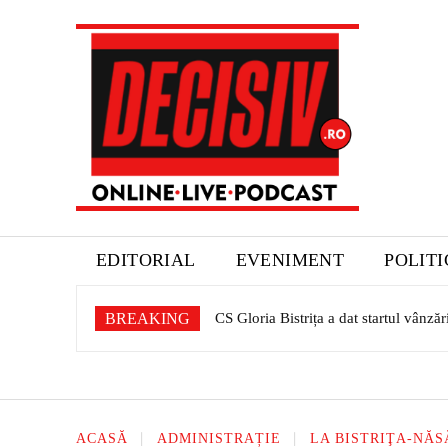
EDITORIAL
EVENIMENT
POLIT
BREAKING
CS Gloria Bistrița a dat startul vânzăr
Expoziție dedicată patrimoniului saș
ACASĂ
ADMINISTRAȚIE
LA BISTRIŢA-NĂS