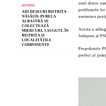
unul dintre oam
DIVERSE
problemele lor 
ADI DEȘEURI BISTRIȚA-
asemenea poziţ
NĂSĂUD: PUBELA
ALBASTRĂ SE
COLECTEAZĂ
Acesta a adăuga
MIERCURI, 5 AUGUST, ÎN
BISTRIȚA ȘI
Judeţean al PSD
LOCALITĂȚILE
COMPONENTE
Preşedintele P
prefect al jude