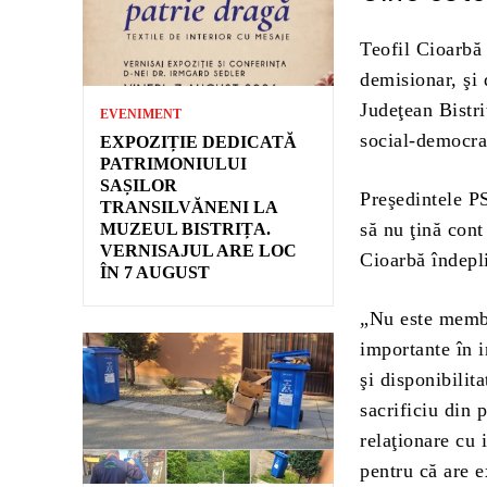
Teofil Cioarbă 
demisionar, şi
Judeţean Bistri
EVENIMENT
social-democra
EXPOZIȚIE DEDICATĂ
PATRIMONIULUI
SAȘILOR
Preşedintele PS
TRANSILVĂNENI LA
să nu ţină cont
MUZEUL BISTRIȚA.
VERNISAJUL ARE LOC
Cioarbă îndepli
ÎN 7 AUGUST
„Nu este membru
importante în i
şi disponibilit
sacrificiu din 
relaţionare cu 
pentru că are e