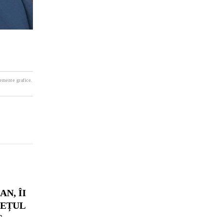
lemente grafice.
N, ÎI
DEȚUL