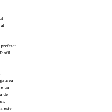
ul
 al
 preferat
Teofil
i
gătirea
re un
ţa de
ui,
că este