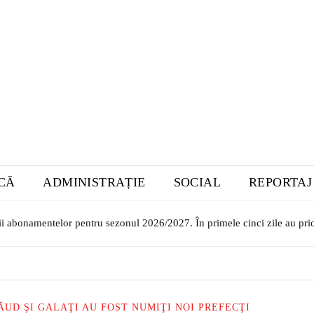
ICĂ
ADMINISTRAȚIE
SOCIAL
REPORTAJ
ii abonamentelor pentru sezonul 2026/2027. În primele cinci zile au prior
ilor transilvăneni la Muzeul Bistrița. Vernisajul are loc în 7 august
ĂUD ŞI GALAŢI AU FOST NUMIŢI NOI PREFECŢI