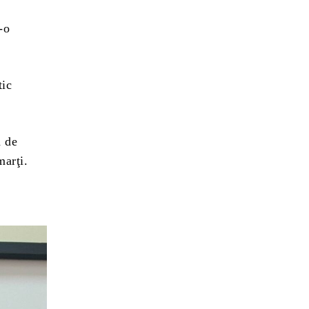
-o
tic
a de
marţi.