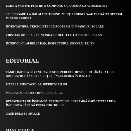
EXISTĂ MOTIVE PENTRU O COMPANIE SĂ RĂMÂNĂ LA ABONAMENT?
SPLENDOARE LA 1600 M ALTITUDINE: MUNȚII RODNEI S-AU PREGĂTIT SPECIAL
PENTRU TURIȘTI
INVENTATORUL TRICICLETEI CU ACOPERIS DIN PANOURI SOLARE
CRISTIAN NICULAE, CONTINUA PROIECTELE LA ADI DESEURI BN
INTERVIU CU AURELIA DAN, INSPECTORUL GENERAL ISJ BN
EDITORIAL
CÂND TIMPUL A DEVENIT AVOCATUL PERFECT DESPRE HOTĂRÂREA CJUE,
OBLIGAȚIILE ÎNALTEI CURȚI ȘI ÎNCREDEREA ÎN JUSTIȚIE
MARELE SPECTACOL AL SPERIETORILOR
MAREA CACEALMA A BINELUI PUBLIC!
DEMOCRAȚIA NU ÎNSEAMNĂ PERFECȚIUNE. ÎNSEAMNĂ CAPACITATEA DE A
ÎMPIEDICA RĂUL SĂ PREIA CONTROLUL.
CÂND BULA SE SPARGE
POLITICA