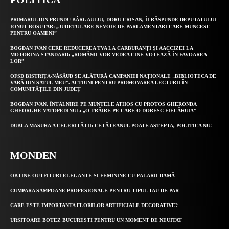
PRIMARUL DIN PRUNDU BÂRGĂULUI, DORU CRIȘAN, ÎI RĂSPUNDE DEPUTATULUI
IONUȚ BOȘUTAR: „JUDEȚUL ARE NEVOIE DE PARLAMENTARI CARE MUNCESC
PENTRU OAMENI”
BOGDAN IVAN CERE REDUCEREA TVA LA CARBURANȚI ȘI AACCIZEI LA
MOTORINA STANDARD: „ROMÂNII VOR VEDEA CINE VOTEAZĂ ÎN FAVOAREA
LOR”
OFSD BISTRIȚA-NĂSĂUD SE ALĂTURĂ CAMPANIEI NAȚIONALE „BIBLIOTECA DE
VARĂ DIN SATUL MEU”. ACȚIUNI PENTRU PROMOVAREA LECTURII ÎN
COMUNITĂȚILE DIN JUDEȚ
BOGDAN IVAN, ÎNTÂLNIRE PE MUNTELE ATHOS CU PROTOS GHERONDA
GHEORGHE VATOPEDINUL: „O TRĂIRE PE CARE O DORESC FIECĂRUIA”
DUBLA MĂSURĂ A CELERITĂȚII: CETĂȚEANUL POATE AȘTEPTA, POLITICA NU!
MONDEN
OBȚINE OUTFITURI ELEGANTE ȘI FEMININE CU PĂLĂRII DAMĂ
CUMPARA SAMPOANE PROFESIONALE PENTRU TIPUL TAU DE PAR
CARE ESTE IMPORTANTA FLORILOR ARTIFICIALE DECORATIVE?
URSITOARE BOTEZ BUCURESTI PENTRU UN MOMENT DE NEUITAT