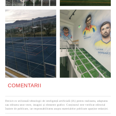
COMENTARII
Decisiv.ro utilizează tehnologii de inteligență artificială (IA) pentru realizarea, adaptarea
sau editarea unor texte, imagini și elemente grafice. Conținutul este verificat editorial
înainte de publicare, iar responsabilitatea asupra materialelor publicate aparține redacției.