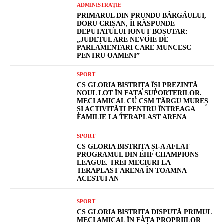
ADMINISTRAȚIE
PRIMARUL DIN PRUNDU BÂRGĂULUI,
DORU CRIȘAN, ÎI RĂSPUNDE
DEPUTATULUI IONUȚ BOȘUTAR:
„JUDEȚUL ARE NEVOIE DE
PARLAMENTARI CARE MUNCESC
PENTRU OAMENI”
SPORT
CS GLORIA BISTRIȚA ÎȘI PREZINTĂ
NOUL LOT ÎN FAȚA SUPORTERILOR.
MECI AMICAL CU CSM TÂRGU MUREȘ
ȘI ACTIVITĂȚI PENTRU ÎNTREAGA
FAMILIE LA TERAPLAST ARENA
SPORT
CS GLORIA BISTRIȚA ȘI-A AFLAT
PROGRAMUL DIN EHF CHAMPIONS
LEAGUE. TREI MECIURI LA
TERAPLAST ARENA ÎN TOAMNA
ACESTUI AN
SPORT
CS GLORIA BISTRIȚA DISPUTĂ PRIMUL
MECI AMICAL ÎN FAȚA PROPRIILOR