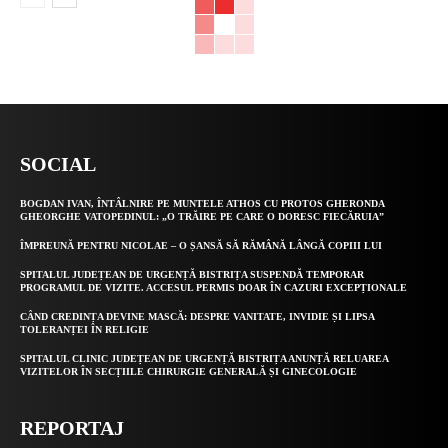
SOCIAL
BOGDAN IVAN, ÎNTÂLNIRE PE MUNTELE ATHOS CU PROTOS GHERONDA
GHEORGHE VATOPEDINUL: „O TRĂIRE PE CARE O DORESC FIECĂRUIA”
ÎMPREUNĂ PENTRU NICOLAE – O ȘANSĂ SĂ RĂMÂNĂ LÂNGĂ COPIII LUI
SPITALUL JUDEȚEAN DE URGENȚĂ BISTRIȚA SUSPENDĂ TEMPORAR
PROGRAMUL DE VIZITE. ACCESUL PERMIS DOAR ÎN CAZURI EXCEPȚIONALE
CÂND CREDINȚA DEVINE MASCĂ: DESPRE VANITATE, INVIDIE ȘI LIPSA
TOLERANȚEI ÎN RELIGIE
SPITALUL CLINIC JUDEȚEAN DE URGENȚĂ BISTRIȚA ANUNȚĂ RELUAREA
VIZITELOR ÎN SECȚIILE CHIRURGIE GENERALĂ ȘI GINECOLOGIE
REPORTAJ