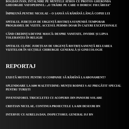
BOGDAN IVAN, ÎNTÂLNIRE PE MUNTELE ATHOS CU PROTOS GHERONDA
GHEORGHE VATOPEDINUL: „O TRĂIRE PE CARE O DORESC FIECĂRUIA”
ÎMPREUNĂ PENTRU NICOLAE – O ȘANSĂ SĂ RĂMÂNĂ LÂNGĂ COPIII LUI
SPITALUL JUDEȚEAN DE URGENȚĂ BISTRIȚA SUSPENDĂ TEMPORAR
PROGRAMUL DE VIZITE. ACCESUL PERMIS DOAR ÎN CAZURI EXCEPȚIONALE
CÂND CREDINȚA DEVINE MASCĂ: DESPRE VANITATE, INVIDIE ȘI LIPSA
TOLERANȚEI ÎN RELIGIE
SPITALUL CLINIC JUDEȚEAN DE URGENȚĂ BISTRIȚA ANUNȚĂ RELUAREA
VIZITELOR ÎN SECȚIILE CHIRURGIE GENERALĂ ȘI GINECOLOGIE
REPORTAJ
EXISTĂ MOTIVE PENTRU O COMPANIE SĂ RĂMÂNĂ LA ABONAMENT?
SPLENDOARE LA 1600 M ALTITUDINE: MUNȚII RODNEI S-AU PREGĂTIT SPECIAL
PENTRU TURIȘTI
INVENTATORUL TRICICLETEI CU ACOPERIS DIN PANOURI SOLARE
CRISTIAN NICULAE, CONTINUA PROIECTELE LA ADI DESEURI BN
INTERVIU CU AURELIA DAN, INSPECTORUL GENERAL ISJ BN