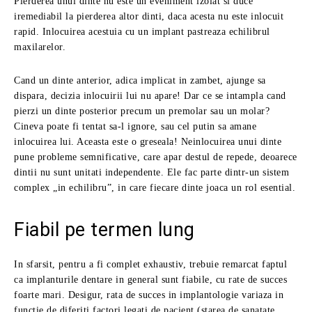
Pierderea unui dinte nu este un eveniment izolat si duce
iremediabil la pierderea altor dinti, daca acesta nu este inlocuit
rapid. Inlocuirea acestuia cu un implant pastreaza echilibrul
maxilarelor.
Cand un dinte anterior, adica implicat in zambet, ajunge sa
dispara, decizia inlocuirii lui nu apare! Dar ce se intampla cand
pierzi un dinte posterior precum un premolar sau un molar?
Cineva poate fi tentat sa-l ignore, sau cel putin sa amane
inlocuirea lui. Aceasta este o greseala! Neinlocuirea unui dinte
pune probleme semnificative, care apar destul de repede, deoarece
dintii nu sunt unitati independente. Ele fac parte dintr-un sistem
complex „in echilibru”, in care fiecare dinte joaca un rol esential.
Fiabil pe termen lung
In sfarsit, pentru a fi complet exhaustiv, trebuie remarcat faptul
ca implanturile dentare in general sunt fiabile, cu rate de succes
foarte mari. Desigur, rata de succes in implantologie variaza in
functie de diferiti factori legati de pacient (starea de sanatate,