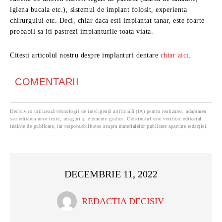
igiena bucala etc.), sistemul de implant folosit, experienta
chirurgului etc. Deci, chiar daca esti implantat tanar, este foarte
probabil sa iti pastrezi implanturile toata viata.
Citesti articolul nostru despre implanturi dentare
chiar aici
.
COMENTARII
Decisiv.ro utilizează tehnologii de inteligență artificială (IA) pentru realizarea, adaptarea
sau editarea unor texte, imagini și elemente grafice. Conținutul este verificat editorial
înainte de publicare, iar responsabilitatea asupra materialelor publicate aparține redacției.
DECEMBRIE 11, 2022
REDACTIA DECISIV