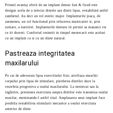
Primul avantaj oferit de un implant dentar fast & fixed este
desigur acela de a inlocui dintele sau dintii lipsa, restabilind astfel
zambetul. Au deci un rol estetic major. Implanturile joaca, de
asemenea, un rol functional prin refacerea masticatiei si, prin
urmare, a nutritiei. Implanturile dentare iti permit sa mananci tot
ce iti doresti. Confortul resimtit in timpul mestecarii este acelasi
cu un implant ca si cu un dinte natural.
Pastreaza integritatea
maxilarului
Pe cat de adevarata lipsa exercitiului fizic atrofiaza muschii
corpului prin lipsa de stimulare, pierderea dintilor duce la
resorbtia progresiva a osului maxilarului. La mestecat sau la
inghitire, presiunea exercitata asupra dintilor este transmisa osului
maxilar, mentinandu-l astfel vital. Amplasarea unui implant face
posibila restabilirea stimularii mecanice a osului exercitata
anterior de dinte.