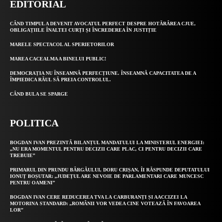
EDITORIAL
CÂND TIMPUL A DEVENIT AVOCATUL PERFECT DESPRE HOTĂRÂREA CJUE,
OBLIGAȚIILE ÎNALTEI CURȚI ȘI ÎNCREDEREA ÎN JUSTIȚIE
MARELE SPECTACOL AL SPERIETORILOR
MAREA CACEALMA A BINELUI PUBLIC!
DEMOCRAȚIA NU ÎNSEAMNĂ PERFECȚIUNE. ÎNSEAMNĂ CAPACITATEA DE A
ÎMPIEDICA RĂUL SĂ PREIA CONTROLUL.
CÂND BULA SE SPARGE
POLITICA
BOGDAN IVAN PREZINTĂ BILANȚUL MANDATULUI LA MINISTERUL ENERGIEI:
„NU ERA MOMENTUL PENTRU DECIZII CARE PLAC, CI PENTRU DECIZII CARE
TREBUIE”
PRIMARUL DIN PRUNDU BÂRGĂULUI, DORU CRIȘAN, ÎI RĂSPUNDE DEPUTATULUI
IONUȚ BOȘUTAR: „JUDEȚUL ARE NEVOIE DE PARLAMENTARI CARE MUNCESC
PENTRU OAMENI”
BOGDAN IVAN CERE REDUCEREA TVA LA CARBURANȚI ȘI AACCIZEI LA
MOTORINA STANDARD: „ROMÂNII VOR VEDEA CINE VOTEAZĂ ÎN FAVOAREA
LOR”