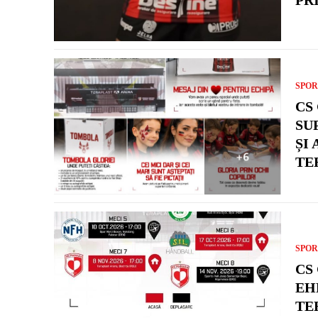
SPOR
CS
SU
ȘI
TE
SPOR
CS
EH
TE