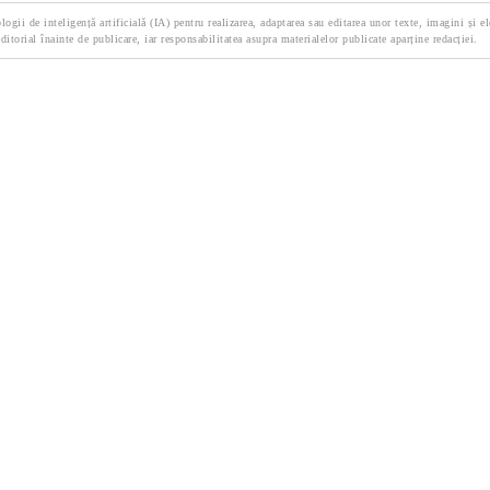
logii de inteligență artificială (IA) pentru realizarea, adaptarea sau editarea unor texte, imagini și e
ditorial înainte de publicare, iar responsabilitatea asupra materialelor publicate aparține redacției.