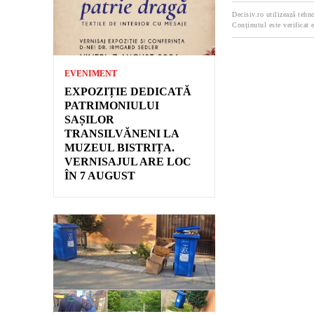
Decisiv.ro utilizează tehno
Conținutul este verificat e
EVENIMENT
EXPOZIȚIE DEDICATĂ
PATRIMONIULUI
SAȘILOR
TRANSILVĂNENI LA
MUZEUL BISTRIȚA.
VERNISAJUL ARE LOC
ÎN 7 AUGUST