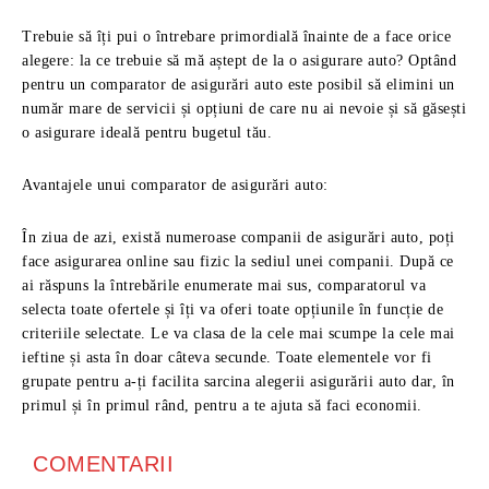
Trebuie să îți pui o întrebare primordială înainte de a face orice
alegere: la ce trebuie să mă aștept de la o asigurare auto? Optând
pentru un comparator de asigurări auto este posibil să elimini un
număr mare de servicii și opțiuni de care nu ai nevoie și să găsești
o asigurare ideală pentru bugetul tău.
Avantajele unui comparator de asigurări auto:
În ziua de azi, există numeroase companii de asigurări auto, poți
face asigurarea online sau fizic la sediul unei companii. După ce
ai răspuns la întrebările enumerate mai sus, comparatorul va
selecta toate ofertele și îți va oferi toate opțiunile în funcție de
criteriile selectate. Le va clasa de la cele mai scumpe la cele mai
ieftine și asta în doar câteva secunde. Toate elementele vor fi
grupate pentru a-ți facilita sarcina alegerii asigurării auto dar, în
primul și în primul rând, pentru a te ajuta să faci economii.
COMENTARII