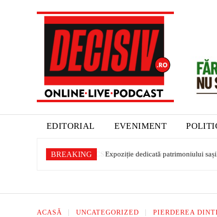
EDITORIAL
EVENIMENT
POLIT
BREAKING
Expoziție dedicată patrimoniului sașil
ACASĂ
UNCATEGORIZED
PIERDEREA DINT