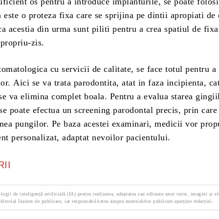
ficient os pentru a introduce implanturile, se poate folos
 este o proteza fixa care se sprijina pe dintii apropiati de 
ica acestia din urma sunt piliti pentru a crea spatiul de fixa
propriu-zis.
stomatologica cu servicii de calitate, se face totul pentru a
or. Aici se va trata parodontita, atat in ​​faza incipienta, cat
 se va elimina complet boala. Pentru a evalua starea gingiil
 se poate efectua un screening parodontal precis, prin care
ea pungilor. Pe baza acestei examinari, medicii vor pro
nt personalizat, adaptat nevoilor pacientului.
II
logii de inteligență artificială (IA) pentru realizarea, adaptarea sau editarea unor texte, imagini și e
ditorial înainte de publicare, iar responsabilitatea asupra materialelor publicate aparține redacției.