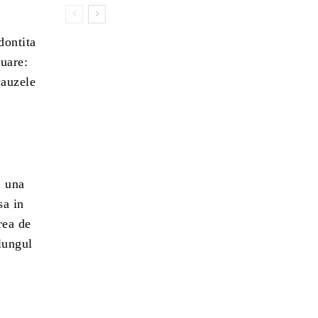
dontita
nuare:
cauzele
, una
sa in
rea de
lungul