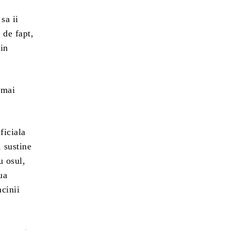
sa ii
 de fapt,
 in
 mai
ficiala
, sustine
u osul,
ua
acinii