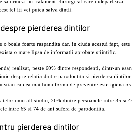
e sa urmezi un tratament chirurgical care indeparteaza
cest fel iti vei putea salva dintii.
i despre pierderea dintilor
e o boala foarte raspandita dar, in ciuda acestui fapt, este
exista o mare lipsa de informatii aprobate stiintific.
ondaj realizat, peste 60% dintre respondenti, dintr-un esan
imic despre relatia dintre parodontita si pierderea dintilor 
 stiau ca cea mai buna forma de prevenire este igiena or
telor unui alt studiu, 20% dintre persoanele intre 35 si 4
ele intre 65 si 74 de ani sufera de parodontita.
entru pierderea dintilor