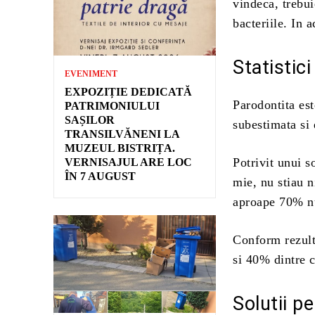
vindeca, trebui
bacteriile. In a
Statistic
EVENIMENT
EXPOZIȚIE DEDICATĂ
Parodontita est
PATRIMONIULUI
SAȘILOR
subestimata si 
TRANSILVĂNENI LA
MUZEUL BISTRIȚA.
Potrivit unui s
VERNISAJUL ARE LOC
ÎN 7 AUGUST
mie, nu stiau n
aproape 70% nu
Conform rezulta
si 40% dintre c
Solutii p