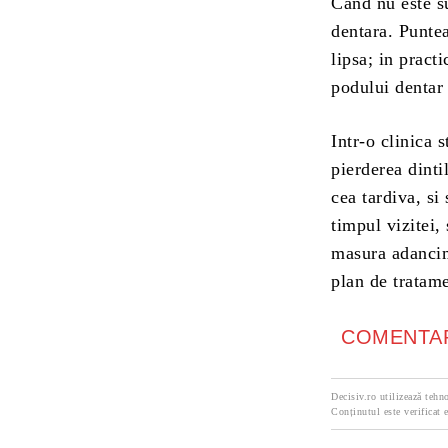
Cand nu este su
dentara. Puntea
lipsa; in pract
podului dentar 
Intr-o clinica 
pierderea dintil
cea tardiva, si
timpul vizitei,
masura adancim
plan de tratame
COMENTAR
Decisiv.ro utilizează tehno
Conținutul este verificat e