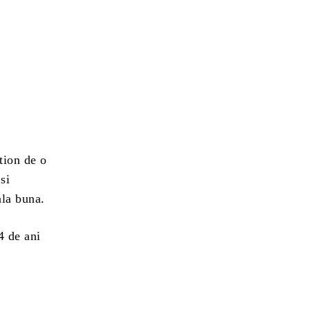
tion de o
si
ala buna.
4 de ani