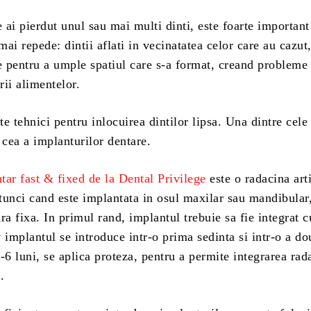
e ai pierdut unul sau mai multi dinti, este foarte important 
 mai repede: dintii aflati in vecinatatea celor care au cazut,
e pentru a umple spatiul care s-a format, creand probleme
ii alimentelor.
e tehnici pentru inlocuirea dintilor lipsa. Una dintre cele
 cea a implanturilor dentare.
tar fast & fixed de la Dental Privilege
este o radacina arti
atunci cand este implantata in osul maxilar sau mandibular
ra fixa. In primul rand, implantul trebuie sa fie integrat c
 implantul se introduce intr-o prima sedinta si intr-o a do
-6 luni, se aplica proteza, pentru a permite integrarea rad
.