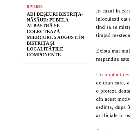
DIVERSE
In cazul in car
ADI DEȘEURI BISTRIȚA-
inlocuiesti cat
NĂSĂUD: PUBELA
ALBASTRĂ SE
tind sa se mist
COLECTEAZĂ
timpul mestecar
MIERCURI, 5 AUGUST, ÎN
BISTRIȚA ȘI
LOCALITĂȚILE
Exista mai mult
COMPONENTE
raspandite este
Un
implant den
de titan care, 
o proteza denta
din acest motiv
sedinta, dupa 3
artificiale in os