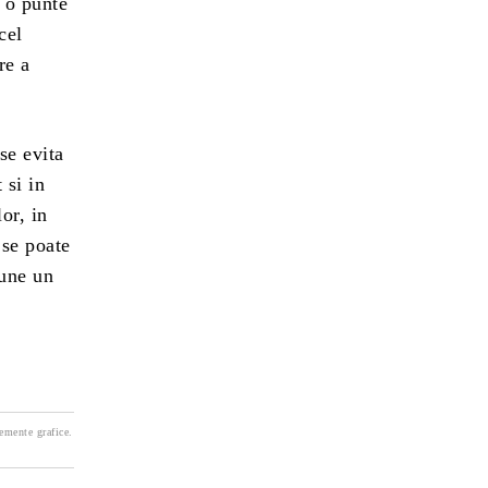
i o punte
cel
re a
 se evita
 si in
or, in
 se poate
pune un
lemente grafice.