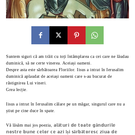
Suntem siguri că am trăit cu toți întâmplarea ca cei care ne lăudau
duminică, să ne certe vinerea. Aceiași oameni.
Despre asta este sărbătoarea Floriilor. Iisus a intrat în Ierusalim
duminică aplaudat de aceiași oameni care s-au bucurat de
răstignirea Lui vineri.
Grea lecție.
Iisus a intrat în Ierusalim călare pe un măgar, singurul care nu a
știut pe cine duce în spate.
Vă lăsăm mai jos poezia, 𝕒𝕝ă𝕥𝕦𝕣𝕚 𝕕𝕖 𝕥𝕠𝕒𝕥𝕖 𝕘â𝕟𝕕𝕦𝕣𝕚𝕝𝕖
𝕟𝕠𝕤𝕥𝕣𝕖 𝕓𝕦𝕟𝕖 𝕔𝕖𝕝𝕠𝕣 𝕔𝕖 𝕒𝕫𝕚 îș𝕚 𝕤ă𝕣𝕓ă𝕥𝕠𝕣𝕖𝕤𝕔 𝕫𝕚𝕦𝕒 𝕕𝕖