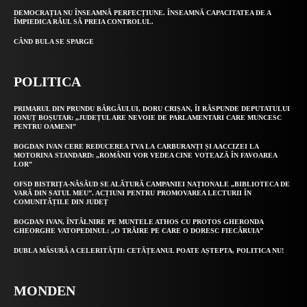
DEMOCRAȚIA NU ÎNSEAMNĂ PERFECȚIUNE. ÎNSEAMNĂ CAPACITATEA DE A
ÎMPIEDICA RĂUL SĂ PREIA CONTROLUL.
CÂND BULA SE SPARGE
POLITICA
PRIMARUL DIN PRUNDU BÂRGĂULUI, DORU CRIȘAN, ÎI RĂSPUNDE DEPUTATULUI
IONUȚ BOȘUTAR: „JUDEȚUL ARE NEVOIE DE PARLAMENTARI CARE MUNCESC
PENTRU OAMENI”
BOGDAN IVAN CERE REDUCEREA TVA LA CARBURANȚI ȘI AACCIZEI LA
MOTORINA STANDARD: „ROMÂNII VOR VEDEA CINE VOTEAZĂ ÎN FAVOAREA
LOR”
OFSD BISTRIȚA-NĂSĂUD SE ALĂTURĂ CAMPANIEI NAȚIONALE „BIBLIOTECA DE
VARĂ DIN SATUL MEU”. ACȚIUNI PENTRU PROMOVAREA LECTURII ÎN
COMUNITĂȚILE DIN JUDEȚ
BOGDAN IVAN, ÎNTÂLNIRE PE MUNTELE ATHOS CU PROTOS GHERONDA
GHEORGHE VATOPEDINUL: „O TRĂIRE PE CARE O DORESC FIECĂRUIA”
DUBLA MĂSURĂ A CELERITĂȚII: CETĂȚEANUL POATE AȘTEPTA, POLITICA NU!
MONDEN