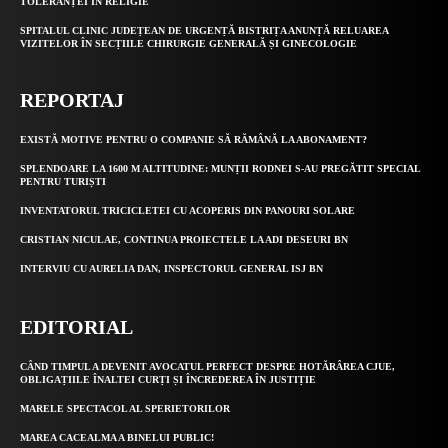
TOLERANȚEI ÎN RELIGIE
SPITALUL CLINIC JUDEȚEAN DE URGENȚĂ BISTRIȚA ANUNȚĂ RELUAREA
VIZITELOR ÎN SECȚIILE CHIRURGIE GENERALĂ ȘI GINECOLOGIE
REPORTAJ
EXISTĂ MOTIVE PENTRU O COMPANIE SĂ RĂMÂNĂ LA ABONAMENT?
SPLENDOARE LA 1600 M ALTITUDINE: MUNȚII RODNEI S-AU PREGĂTIT SPECIAL
PENTRU TURIȘTI
INVENTATORUL TRICICLETEI CU ACOPERIS DIN PANOURI SOLARE
CRISTIAN NICULAE, CONTINUA PROIECTELE LA ADI DESEURI BN
INTERVIU CU AURELIA DAN, INSPECTORUL GENERAL ISJ BN
EDITORIAL
CÂND TIMPUL A DEVENIT AVOCATUL PERFECT DESPRE HOTĂRÂREA CJUE,
OBLIGAȚIILE ÎNALTEI CURȚI ȘI ÎNCREDEREA ÎN JUSTIȚIE
MARELE SPECTACOL AL SPERIETORILOR
MAREA CACEALMA A BINELUI PUBLIC!