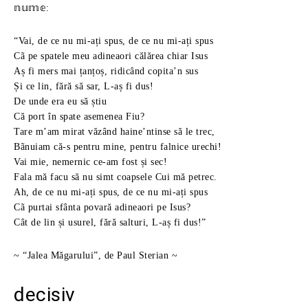
𝕟𝕦𝕞𝕖:
“Vai, de ce nu mi-ați spus, de ce nu mi-ați spus
Cã pe spatele meu adineaori călărea chiar Isus
Aș fi mers mai țanțoș, ridicând copita’n sus
Și ce lin, fără să sar, L-aș fi dus!
De unde era eu să știu
Că port în spate asemenea Fiu?
Tare m’am mirat văzând haine’ntinse să le trec,
Bãnuiam că-s pentru mine, pentru falnice urechi!
Vai mie, nemernic ce-am fost și sec!
Fala mă facu să nu simt coapsele Cui mă petrec.
Ah, de ce nu mi-ați spus, de ce nu mi-ați spus
Cã purtai sfânta povară adineaori pe Isus?
Cât de lin și usurel, fără salturi, L-aș fi dus!”
~ “Jalea Măgarului”, de Paul Sterian ~
decisiv