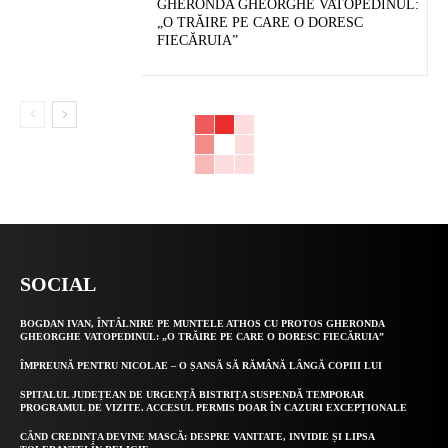
GHERONDA GHEORGHE VATOPEDINUL:
„O TRĂIRE PE CARE O DORESC
FIECĂRUIA”
SOCIAL
BOGDAN IVAN, ÎNTÂLNIRE PE MUNTELE ATHOS CU PROTOS GHERONDA
GHEORGHE VATOPEDINUL: „O TRĂIRE PE CARE O DORESC FIECĂRUIA”
ÎMPREUNĂ PENTRU NICOLAE – O ȘANSĂ SĂ RĂMÂNĂ LÂNGĂ COPIII LUI
SPITALUL JUDEȚEAN DE URGENȚĂ BISTRIȚA SUSPENDĂ TEMPORAR
PROGRAMUL DE VIZITE. ACCESUL PERMIS DOAR ÎN CAZURI EXCEPȚIONALE
CÂND CREDINȚA DEVINE MASCĂ: DESPRE VANITATE, INVIDIE ȘI LIPSA