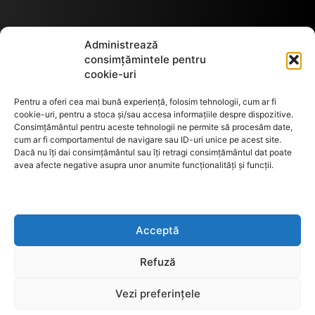
Termeni de utilizare
Administrează
consimțămintele pentru
cookie-uri
Utilizarea cookie-urilor
Pentru a oferi cea mai bună experiență, folosim tehnologii, cum ar fi
cookie-uri, pentru a stoca și/sau accesa informațiile despre dispozitive.
Consimțământul pentru aceste tehnologii ne permite să procesăm date,
cum ar fi comportamentul de navigare sau ID-uri unice pe acest site.
GDPR
Dacă nu îți dai consimțământul sau îți retragi consimțământul dat poate
avea afecte negative asupra unor anumite funcționalități și funcții.
ANPC
Acceptă
Anunturi de licitații
Refuză
Vezi preferințele