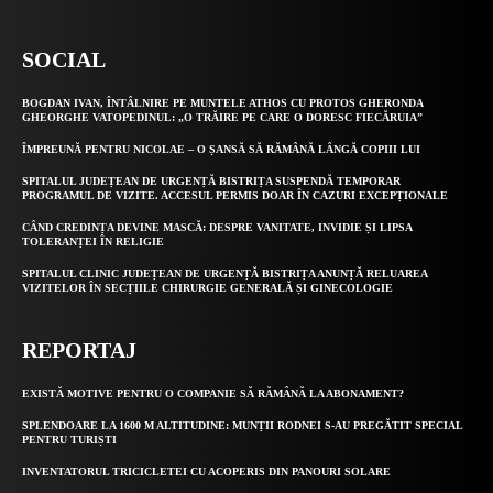
SOCIAL
BOGDAN IVAN, ÎNTÂLNIRE PE MUNTELE ATHOS CU PROTOS GHERONDA
GHEORGHE VATOPEDINUL: „O TRĂIRE PE CARE O DORESC FIECĂRUIA”
ÎMPREUNĂ PENTRU NICOLAE – O ȘANSĂ SĂ RĂMÂNĂ LÂNGĂ COPIII LUI
SPITALUL JUDEȚEAN DE URGENȚĂ BISTRIȚA SUSPENDĂ TEMPORAR
PROGRAMUL DE VIZITE. ACCESUL PERMIS DOAR ÎN CAZURI EXCEPȚIONALE
CÂND CREDINȚA DEVINE MASCĂ: DESPRE VANITATE, INVIDIE ȘI LIPSA
TOLERANȚEI ÎN RELIGIE
SPITALUL CLINIC JUDEȚEAN DE URGENȚĂ BISTRIȚA ANUNȚĂ RELUAREA
VIZITELOR ÎN SECȚIILE CHIRURGIE GENERALĂ ȘI GINECOLOGIE
REPORTAJ
EXISTĂ MOTIVE PENTRU O COMPANIE SĂ RĂMÂNĂ LA ABONAMENT?
SPLENDOARE LA 1600 M ALTITUDINE: MUNȚII RODNEI S-AU PREGĂTIT SPECIAL
PENTRU TURIȘTI
INVENTATORUL TRICICLETEI CU ACOPERIS DIN PANOURI SOLARE