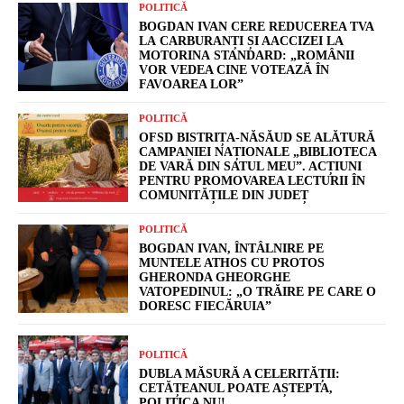
POLITICĂ
BOGDAN IVAN CERE REDUCEREA TVA
LA CARBURANȚI ȘI AACCIZEI LA
MOTORINA STANDARD: „ROMÂNII
VOR VEDEA CINE VOTEAZĂ ÎN
FAVOAREA LOR”
POLITICĂ
OFSD BISTRIȚA-NĂSĂUD SE ALĂTURĂ
CAMPANIEI NAȚIONALE „BIBLIOTECA
DE VARĂ DIN SATUL MEU”. ACȚIUNI
PENTRU PROMOVAREA LECTURII ÎN
COMUNITĂȚILE DIN JUDEȚ
POLITICĂ
BOGDAN IVAN, ÎNTÂLNIRE PE
MUNTELE ATHOS CU PROTOS
GHERONDA GHEORGHE
VATOPEDINUL: „O TRĂIRE PE CARE O
DORESC FIECĂRUIA”
POLITICĂ
DUBLA MĂSURĂ A CELERITĂȚII:
CETĂȚEANUL POATE AȘTEPTA,
POLITICA NU!