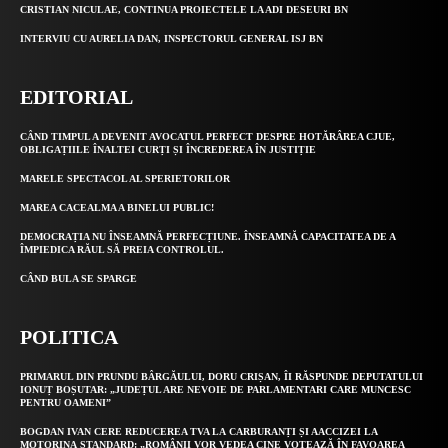
CRISTIAN NICULAE, CONTINUA PROIECTELE LA ADI DESEURI BN
INTERVIU CU AURELIA DAN, INSPECTORUL GENERAL ISJ BN
EDITORIAL
CÂND TIMPUL A DEVENIT AVOCATUL PERFECT DESPRE HOTĂRÂREA CJUE,
OBLIGAȚIILE ÎNALTEI CURȚI ȘI ÎNCREDEREA ÎN JUSTIȚIE
MARELE SPECTACOL AL SPERIETORILOR
MAREA CACEALMA A BINELUI PUBLIC!
DEMOCRAȚIA NU ÎNSEAMNĂ PERFECȚIUNE. ÎNSEAMNĂ CAPACITATEA DE A
ÎMPIEDICA RĂUL SĂ PREIA CONTROLUL.
CÂND BULA SE SPARGE
POLITICA
PRIMARUL DIN PRUNDU BÂRGĂULUI, DORU CRIȘAN, ÎI RĂSPUNDE DEPUTATULUI
IONUȚ BOȘUTAR: „JUDEȚUL ARE NEVOIE DE PARLAMENTARI CARE MUNCESC
PENTRU OAMENI”
BOGDAN IVAN CERE REDUCEREA TVA LA CARBURANȚI ȘI AACCIZEI LA
MOTORINA STANDARD: „ROMÂNII VOR VEDEA CINE VOTEAZĂ ÎN FAVOAREA