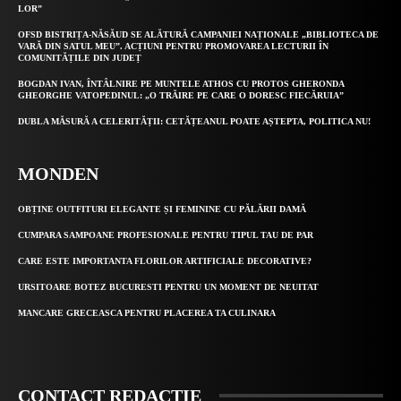
LOR”
OFSD BISTRIȚA-NĂSĂUD SE ALĂTURĂ CAMPANIEI NAȚIONALE „BIBLIOTECA DE
VARĂ DIN SATUL MEU”. ACȚIUNI PENTRU PROMOVAREA LECTURII ÎN
COMUNITĂȚILE DIN JUDEȚ
BOGDAN IVAN, ÎNTÂLNIRE PE MUNTELE ATHOS CU PROTOS GHERONDA
GHEORGHE VATOPEDINUL: „O TRĂIRE PE CARE O DORESC FIECĂRUIA”
DUBLA MĂSURĂ A CELERITĂȚII: CETĂȚEANUL POATE AȘTEPTA, POLITICA NU!
MONDEN
OBȚINE OUTFITURI ELEGANTE ȘI FEMININE CU PĂLĂRII DAMĂ
CUMPARA SAMPOANE PROFESIONALE PENTRU TIPUL TAU DE PAR
CARE ESTE IMPORTANTA FLORILOR ARTIFICIALE DECORATIVE?
URSITOARE BOTEZ BUCURESTI PENTRU UN MOMENT DE NEUITAT
MANCARE GRECEASCA PENTRU PLACEREA TA CULINARA
CONTACT REDACȚIE