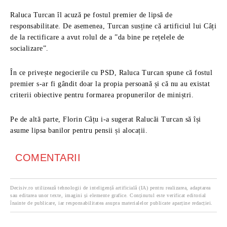
Raluca Turcan îl acuză pe fostul premier de lipsă de
responsabilitate. De asemenea, Turcan susține că artificiul lui Câți
de la rectificare a avut rolul de a ”da bine pe rețelele de
socializare”.
În ce privește negocierile cu PSD, Raluca Turcan spune că fostul
premier s-ar fi gândit doar la propia persoană și că nu au existat
criterii obiective pentru formarea propunerilor de miniștri.
Pe de altă parte, Florin Câțu i-a sugerat Ralucăi Turcan să își
asume lipsa banilor pentru pensii și alocații.
COMENTARII
Decisiv.ro utilizează tehnologii de inteligență artificială (IA) pentru realizarea, adaptarea
sau editarea unor texte, imagini și elemente grafice. Conținutul este verificat editorial
înainte de publicare, iar responsabilitatea asupra materialelor publicate aparține redacției.