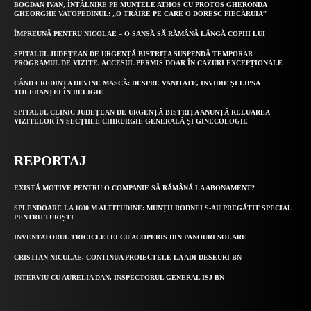
BOGDAN IVAN, ÎNTÂLNIRE PE MUNTELE ATHOS CU PROTOS GHERONDA
GHEORGHE VATOPEDINUL: „O TRĂIRE PE CARE O DORESC FIECĂRUIA”
ÎMPREUNĂ PENTRU NICOLAE – O ȘANSĂ SĂ RĂMÂNĂ LÂNGĂ COPIII LUI
SPITALUL JUDEȚEAN DE URGENȚĂ BISTRIȚA SUSPENDĂ TEMPORAR
PROGRAMUL DE VIZITE. ACCESUL PERMIS DOAR ÎN CAZURI EXCEPȚIONALE
CÂND CREDINȚA DEVINE MASCĂ: DESPRE VANITATE, INVIDIE ȘI LIPSA
TOLERANȚEI ÎN RELIGIE
SPITALUL CLINIC JUDEȚEAN DE URGENȚĂ BISTRIȚA ANUNȚĂ RELUAREA
VIZITELOR ÎN SECȚIILE CHIRURGIE GENERALĂ ȘI GINECOLOGIE
REPORTAJ
EXISTĂ MOTIVE PENTRU O COMPANIE SĂ RĂMÂNĂ LA ABONAMENT?
SPLENDOARE LA 1600 M ALTITUDINE: MUNȚII RODNEI S-AU PREGĂTIT SPECIAL
PENTRU TURIȘTI
INVENTATORUL TRICICLETEI CU ACOPERIS DIN PANOURI SOLARE
CRISTIAN NICULAE, CONTINUA PROIECTELE LA ADI DESEURI BN
INTERVIU CU AURELIA DAN, INSPECTORUL GENERAL ISJ BN