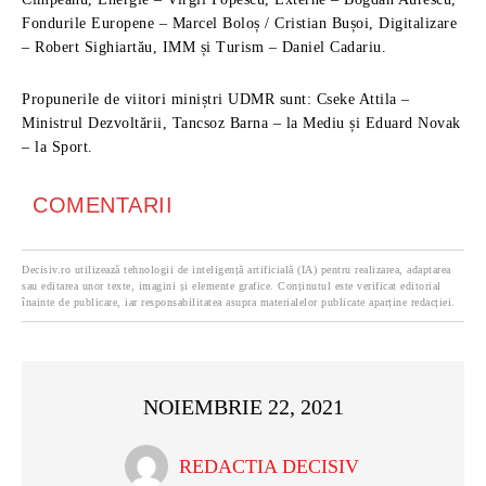
Fondurile Europene – Marcel Boloș / Cristian Bușoi, Digitalizare
– Robert Sighiartău, IMM și Turism – Daniel Cadariu.
Propunerile de viitori miniștri UDMR sunt: Cseke Attila –
Ministrul Dezvoltării, Tancsoz Barna – la Mediu și Eduard Novak
– la Sport.
COMENTARII
Decisiv.ro utilizează tehnologii de inteligență artificială (IA) pentru realizarea, adaptarea
sau editarea unor texte, imagini și elemente grafice. Conținutul este verificat editorial
înainte de publicare, iar responsabilitatea asupra materialelor publicate aparține redacției.
NOIEMBRIE 22, 2021
REDACTIA DECISIV