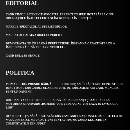
EDITORIAL
CÂND TIMPUL A DEVENIT AVOCATUL PERFECT DESPRE HOTĂRÂREA CJUE,
OBLIGAȚIILE ÎNALTEI CURȚI ȘI ÎNCREDEREA ÎN JUSTIȚIE
MARELE SPECTACOL AL SPERIETORILOR
MAREA CACEALMA A BINELUI PUBLIC!
DEMOCRAȚIA NU ÎNSEAMNĂ PERFECȚIUNE. ÎNSEAMNĂ CAPACITATEA DE A
ÎMPIEDICA RĂUL SĂ PREIA CONTROLUL.
CÂND BULA SE SPARGE
POLITICA
PRIMARUL DIN PRUNDU BÂRGĂULUI, DORU CRIȘAN, ÎI RĂSPUNDE DEPUTATULUI
IONUȚ BOȘUTAR: „JUDEȚUL ARE NEVOIE DE PARLAMENTARI CARE MUNCESC
PENTRU OAMENI”
BOGDAN IVAN CERE REDUCEREA TVA LA CARBURANȚI ȘI AACCIZEI LA
MOTORINA STANDARD: „ROMÂNII VOR VEDEA CINE VOTEAZĂ ÎN FAVOAREA
LOR”
OFSD BISTRIȚA-NĂSĂUD SE ALĂTURĂ CAMPANIEI NAȚIONALE „BIBLIOTECA DE
VARĂ DIN SATUL MEU”. ACȚIUNI PENTRU PROMOVAREA LECTURII ÎN
COMUNITĂȚILE DIN JUDEȚ