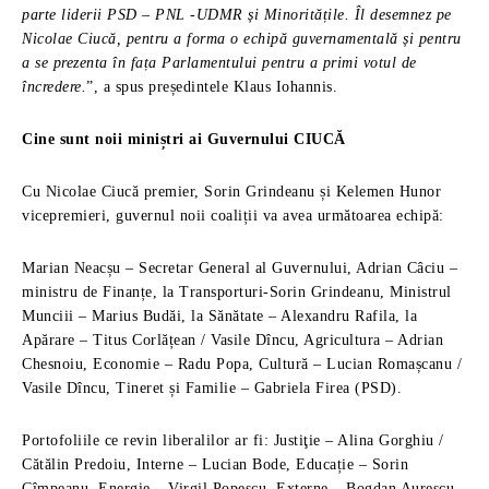
parte liderii PSD – PNL -UDMR și Minoritățile. Îl desemnez pe
Nicolae Ciucă, pentru a forma o echipă guvernamentală și pentru
a se prezenta în fața Parlamentului pentru a primi votul de
încredere.
”, a spus președintele Klaus Iohannis.
Cine sunt noii miniștri ai Guvernului CIUCĂ
Cu Nicolae Ciucă premier, Sorin Grindeanu și Kelemen Hunor
vicepremieri, guvernul noii coaliții va avea următoarea echipă:
Marian Neacșu – Secretar General al Guvernului, Adrian Câciu –
ministru de Finanțe, la Transporturi-Sorin Grindeanu, Ministrul
Munciii – Marius Budăi, la Sănătate – Alexandru Rafila, la
Apărare – Titus Corlățean / Vasile Dîncu, Agricultura – Adrian
Chesnoiu, Economie – Radu Popa, Cultură – Lucian Romașcanu /
Vasile Dîncu, Tineret și Familie – Gabriela Firea (PSD).
Portofoliile ce revin liberalilor ar fi: Justiţie – Alina Gorghiu /
Cătălin Predoiu, Interne – Lucian Bode, Educație – Sorin
Cîmpeanu, Energie – Virgil Popescu, Externe – Bogdan Aurescu,