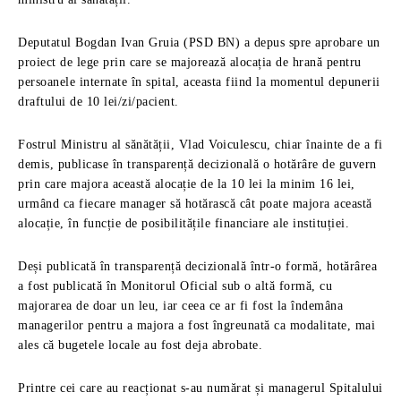
Deputatul Bogdan Ivan Gruia (PSD BN) a depus spre aprobare un
proiect de lege prin care se majorează alocația de hrană pentru
persoanele internate în spital, aceasta fiind la momentul depunerii
draftului de 10 lei/zi/pacient.
Fostrul Ministru al sănătății, Vlad Voiculescu, chiar înainte de a fi
demis, publicase în transparență decizională o hotărâre de guvern
prin care majora această alocație de la 10 lei la minim 16 lei,
urmând ca fiecare manager să hotărască cât poate majora această
alocație, în funcție de posibilitățile financiare ale instituției.
Deși publicată în transparență decizională într-o formă, hotărârea
a fost publicată în Monitorul Oficial sub o altă formă, cu
majorarea de doar un leu, iar ceea ce ar fi fost la îndemâna
managerilor pentru a majora a fost îngreunată ca modalitate, mai
ales că bugetele locale au fost deja abrobate.
Printre cei care au reacționat s-au numărat și managerul Spitalului