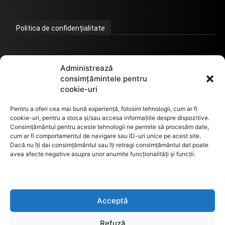
Politica de confidențialitate
Termeni de utilizare
Administrează
consimțămintele pentru
cookie-uri
Utilizarea cookie-urilor
Pentru a oferi cea mai bună experiență, folosim tehnologii, cum ar fi
cookie-uri, pentru a stoca și/sau accesa informațiile despre dispozitive.
Consimțământul pentru aceste tehnologii ne permite să procesăm date,
cum ar fi comportamentul de navigare sau ID-uri unice pe acest site.
GDPR
Dacă nu îți dai consimțământul sau îți retragi consimțământul dat poate
avea afecte negative asupra unor anumite funcționalități și funcții.
ANPC
Acceptă
Anunturi de licitații
Refuză