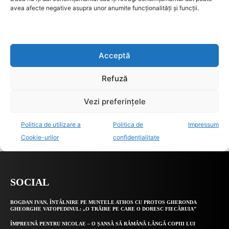
SOCIAL
BOGDAN IVAN, ÎNTÂLNIRE PE MUNTELE ATHOS CU PROTOS GHERONDA
GHEORGHE VATOPEDINUL: „O TRĂIRE PE CARE O DORESC FIECĂRUIA”
ÎMPREUNĂ PENTRU NICOLAE – O ȘANSĂ SĂ RĂMÂNĂ LÂNGĂ COPIII LUI