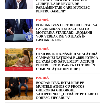
DEPUTATULUI IONUȚ BOȘUTAR:
„JUDEȚUL ARE NEVOIE DE
PARLAMENTARI CARE MUNCESC
PENTRU OAMENI”
POLITICĂ
BOGDAN IVAN CERE REDUCEREA TVA
LA CARBURANȚI ȘI AACCIZEI LA
MOTORINA STANDARD: „ROMÂNII
VOR VEDEA CINE VOTEAZĂ ÎN
FAVOAREA LOR”
POLITICĂ
OFSD BISTRIȚA-NĂSĂUD SE ALĂTURĂ
CAMPANIEI NAȚIONALE „BIBLIOTECA
DE VARĂ DIN SATUL MEU”. ACȚIUNI
PENTRU PROMOVAREA LECTURII ÎN
COMUNITĂȚILE DIN JUDEȚ
POLITICĂ
BOGDAN IVAN, ÎNTÂLNIRE PE
MUNTELE ATHOS CU PROTOS
GHERONDA GHEORGHE
VATOPEDINUL: „O TRĂIRE PE CARE O
DORESC FIECĂRUIA”