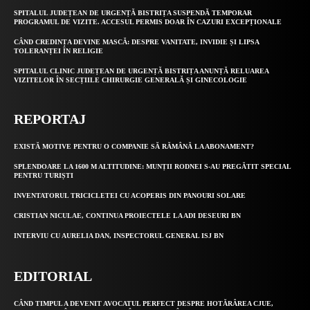
SPITALUL JUDEȚEAN DE URGENȚĂ BISTRIȚA SUSPENDĂ TEMPORAR
PROGRAMUL DE VIZITE. ACCESUL PERMIS DOAR ÎN CAZURI EXCEPȚIONALE
CÂND CREDINȚA DEVINE MASCĂ: DESPRE VANITATE, INVIDIE ȘI LIPSA
TOLERANȚEI ÎN RELIGIE
SPITALUL CLINIC JUDEȚEAN DE URGENȚĂ BISTRIȚA ANUNȚĂ RELUAREA
VIZITELOR ÎN SECȚIILE CHIRURGIE GENERALĂ ȘI GINECOLOGIE
REPORTAJ
EXISTĂ MOTIVE PENTRU O COMPANIE SĂ RĂMÂNĂ LA ABONAMENT?
SPLENDOARE LA 1600 M ALTITUDINE: MUNȚII RODNEI S-AU PREGĂTIT SPECIAL
PENTRU TURIȘTI
INVENTATORUL TRICICLETEI CU ACOPERIS DIN PANOURI SOLARE
CRISTIAN NICULAE, CONTINUA PROIECTELE LA ADI DESEURI BN
INTERVIU CU AURELIA DAN, INSPECTORUL GENERAL ISJ BN
EDITORIAL
CÂND TIMPUL A DEVENIT AVOCATUL PERFECT DESPRE HOTĂRÂREA CJUE,