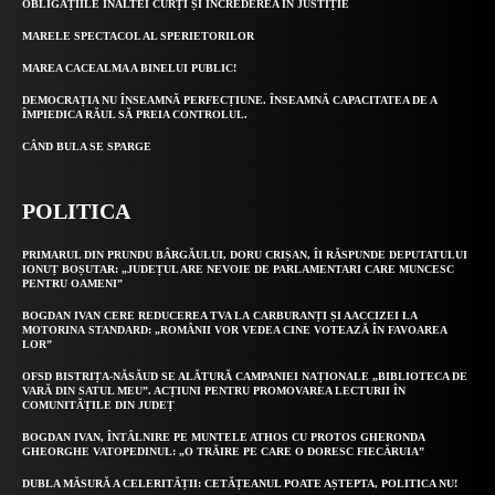
OBLIGAȚIILE ÎNALTEI CURȚI ȘI ÎNCREDEREA ÎN JUSTIȚIE
MARELE SPECTACOL AL SPERIETORILOR
MAREA CACEALMA A BINELUI PUBLIC!
DEMOCRAȚIA NU ÎNSEAMNĂ PERFECȚIUNE. ÎNSEAMNĂ CAPACITATEA DE A
ÎMPIEDICA RĂUL SĂ PREIA CONTROLUL.
CÂND BULA SE SPARGE
POLITICA
PRIMARUL DIN PRUNDU BÂRGĂULUI, DORU CRIȘAN, ÎI RĂSPUNDE DEPUTATULUI
IONUȚ BOȘUTAR: „JUDEȚUL ARE NEVOIE DE PARLAMENTARI CARE MUNCESC
PENTRU OAMENI”
BOGDAN IVAN CERE REDUCEREA TVA LA CARBURANȚI ȘI AACCIZEI LA
MOTORINA STANDARD: „ROMÂNII VOR VEDEA CINE VOTEAZĂ ÎN FAVOAREA
LOR”
OFSD BISTRIȚA-NĂSĂUD SE ALĂTURĂ CAMPANIEI NAȚIONALE „BIBLIOTECA DE
VARĂ DIN SATUL MEU”. ACȚIUNI PENTRU PROMOVAREA LECTURII ÎN
COMUNITĂȚILE DIN JUDEȚ
BOGDAN IVAN, ÎNTÂLNIRE PE MUNTELE ATHOS CU PROTOS GHERONDA
GHEORGHE VATOPEDINUL: „O TRĂIRE PE CARE O DORESC FIECĂRUIA”
DUBLA MĂSURĂ A CELERITĂȚII: CETĂȚEANUL POATE AȘTEPTA, POLITICA NU!