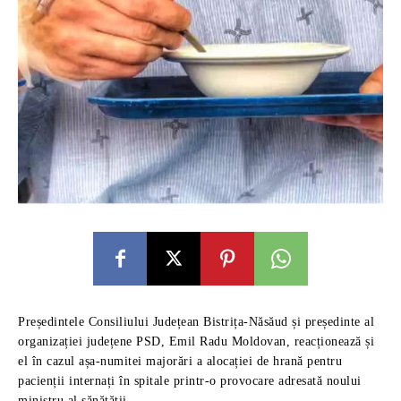
Președintele Consiliului Județean Bistrița-Năsăud și președinte al
organizației județene PSD, Emil Radu Moldovan, reacționează și
el în cazul așa-numitei majorări a alocației de hrană pentru
pacienții internați în spitale printr-o provocare adresată noului
ministru al sănătății.