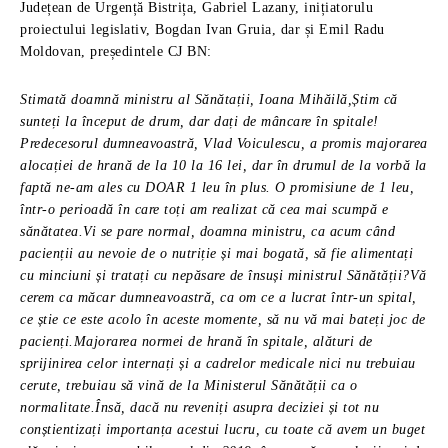
Județean de Urgență Bistrița, Gabriel Lazany, inițiatorulu
proiectului legislativ, Bogdan Ivan Gruia, dar și Emil Radu
Moldovan, președintele CJ BN:
Stimată doamnă ministru al Sănătații, Ioana Mihăilă,Știm că
sunteți la început de drum, dar dați de mâncare în spitale!
Predecesorul dumneavoastră, Vlad Voiculescu, a promis majorarea
alocației de hrană de la 10 la 16 lei, dar în drumul de la vorbă la
faptă ne-am ales cu DOAR 1 leu în plus. O promisiune de 1 leu,
într-o perioadă în care toți am realizat că cea mai scumpă e
sănătatea.Vi se pare normal, doamna ministru, ca acum când
pacienții au nevoie de o nutriție și mai bogată, să fie alimentați
cu minciuni și tratați cu nepăsare de însuși ministrul Sănătății?Vă
cerem ca măcar dumneavoastră, ca om ce a lucrat într-un spital,
ce știe ce este acolo în aceste momente, să nu vă mai bateți joc de
pacienți.Majorarea normei de hrană în spitale, alături de
sprijinirea celor internați și a cadrelor medicale nici nu trebuiau
cerute, trebuiau să vină de la Ministerul Sănătății ca o
normalitate.Însă, dacă nu reveniți asupra deciziei și tot nu
conștientizați importanța acestui lucru, cu toate că avem un buget