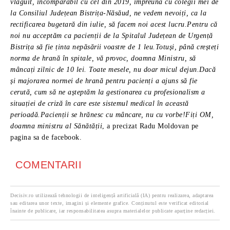
vlăguit, incomparabil cu cel din 2019, împreună cu colegii mei de
la Consiliul Județean Bistrița-Năsăud, ne vedem nevoiți, ca la
rectificarea bugetară din iulie, să facem noi acest lucru.Pentru că
noi nu acceptăm ca pacienții de la Spitalul Județean de Urgență
Bistrița să fie ținta nepăsării voastre de 1 leu.Totuși, până creșteți
norma de hrană în spitale, vă provoc, doamna Ministru, să
mâncați zilnic de 10 lei. Toate mesele, nu doar micul dejun.Dacă
și majorarea normei de hrană pentru pacienți a ajuns să fie
cerută, cum să ne așteptăm la gestionarea cu profesionalism a
situației de criză în care este sistemul medical în această
perioadă.Pacienții se hrănesc cu mâncare, nu cu vorbe!Fiți OM,
doamna ministru al Sănătății
, a precizat Radu Moldovan pe
pagina sa de facebook.
COMENTARII
Decisiv.ro utilizează tehnologii de inteligență artificială (IA) pentru realizarea, adaptarea
sau editarea unor texte, imagini și elemente grafice. Conținutul este verificat editorial
înainte de publicare, iar responsabilitatea asupra materialelor publicate aparține redacției.