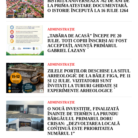
BISTRIȚA ANIVERSEAZĂ 762 DE ANI DE
LA PRIMA ATESTARE DOCUMENTARĂ.
O ISTORIE ÎNCEPUTĂ LA 16 IULIE 1264
ADMINISTRAȚIE
„TABĂRA DE ACASĂ” ÎNCEPE PE 20
IULIE. TOȚI COPIII ÎNSCRIȘI AU FOST
ACCEPTAȚI, ANUNȚĂ PRIMARUL
GABRIEL LAZANY
ADMINISTRAȚIE
ZILELE PORȚILOR DESCHISE LA SITUL
ARHEOLOGIC DE LA BĂILE FIGA, PE 11
ȘI 12 IULIE. VIZITATORII SUNT
INVITAȚI LA TURURI GHIDATE ȘI
EXPERIMENTE ARHEOLOGICE
ADMINISTRAȚIE
O NOUĂ INVESTIȚIE, FINALIZATĂ
ÎNAINTE DE TERMEN LA PRUNDU
BÂRGĂULUI. PRIMARUL DORU
CRIȘAN: „DEZVOLTAREA LOCALĂ
CONTINUĂ ESTE PRIORITATEA
NUMĂRUL 1”