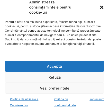
Termeni de utilizare
Administrează
consimțămintele pentru
cookie-uri
Utilizarea cookie-urilor
Pentru a oferi cea mai bună experiență, folosim tehnologii, cum ar fi
cookie-uri, pentru a stoca și/sau accesa informațiile despre dispozitive.
Consimțământul pentru aceste tehnologii ne permite să procesăm date,
cum ar fi comportamentul de navigare sau ID-uri unice pe acest site.
GDPR
Dacă nu îți dai consimțământul sau îți retragi consimțământul dat poate
avea afecte negative asupra unor anumite funcționalități și funcții.
ANPC
Acceptă
Anunturi de licitații
Refuză
Vezi preferințele
Politica de utilizare a
Politica de
Impressum
decisiv.ro - anchete, investigatii, evenimente, opinii
Cookie-urilor
confidențialitate