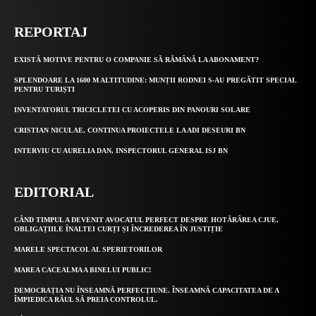
REPORTAJ
EXISTĂ MOTIVE PENTRU O COMPANIE SĂ RĂMÂNĂ LA ABONAMENT?
SPLENDOARE LA 1600 M ALTITUDINE: MUNȚII RODNEI S-AU PREGĂTIT SPECIAL
PENTRU TURIȘTI
INVENTATORUL TRICICLETEI CU ACOPERIS DIN PANOURI SOLARE
CRISTIAN NICULAE, CONTINUA PROIECTELE LA ADI DESEURI BN
INTERVIU CU AURELIA DAN, INSPECTORUL GENERAL ISJ BN
EDITORIAL
CÂND TIMPUL A DEVENIT AVOCATUL PERFECT DESPRE HOTĂRÂREA CJUE,
OBLIGAȚIILE ÎNALTEI CURȚI ȘI ÎNCREDEREA ÎN JUSTIȚIE
MARELE SPECTACOL AL SPERIETORILOR
MAREA CACEALMA A BINELUI PUBLIC!
DEMOCRAȚIA NU ÎNSEAMNĂ PERFECȚIUNE. ÎNSEAMNĂ CAPACITATEA DE A
ÎMPIEDICA RĂUL SĂ PREIA CONTROLUL.