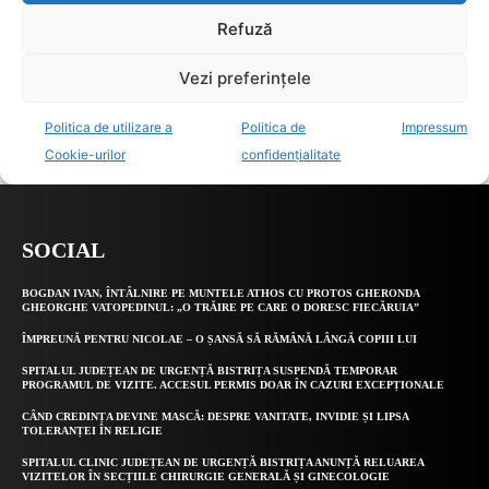
SOCIAL
BOGDAN IVAN, ÎNTÂLNIRE PE MUNTELE ATHOS CU PROTOS GHERONDA
GHEORGHE VATOPEDINUL: „O TRĂIRE PE CARE O DORESC FIECĂRUIA”
ÎMPREUNĂ PENTRU NICOLAE – O ȘANSĂ SĂ RĂMÂNĂ LÂNGĂ COPIII LUI
SPITALUL JUDEȚEAN DE URGENȚĂ BISTRIȚA SUSPENDĂ TEMPORAR
PROGRAMUL DE VIZITE. ACCESUL PERMIS DOAR ÎN CAZURI EXCEPȚIONALE
CÂND CREDINȚA DEVINE MASCĂ: DESPRE VANITATE, INVIDIE ȘI LIPSA
TOLERANȚEI ÎN RELIGIE
SPITALUL CLINIC JUDEȚEAN DE URGENȚĂ BISTRIȚA ANUNȚĂ RELUAREA
VIZITELOR ÎN SECȚIILE CHIRURGIE GENERALĂ ȘI GINECOLOGIE