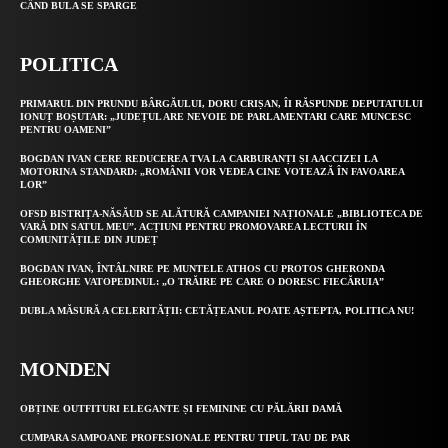
CÂND BULA SE SPARGE
POLITICA
PRIMARUL DIN PRUNDU BÂRGĂULUI, DORU CRIȘAN, ÎI RĂSPUNDE DEPUTATULUI
IONUȚ BOȘUTAR: „JUDEȚUL ARE NEVOIE DE PARLAMENTARI CARE MUNCESC
PENTRU OAMENI”
BOGDAN IVAN CERE REDUCEREA TVA LA CARBURANȚI ȘI AACCIZEI LA
MOTORINA STANDARD: „ROMÂNII VOR VEDEA CINE VOTEAZĂ ÎN FAVOAREA
LOR”
OFSD BISTRIȚA-NĂSĂUD SE ALĂTURĂ CAMPANIEI NAȚIONALE „BIBLIOTECA DE
VARĂ DIN SATUL MEU”. ACȚIUNI PENTRU PROMOVAREA LECTURII ÎN
COMUNITĂȚILE DIN JUDEȚ
BOGDAN IVAN, ÎNTÂLNIRE PE MUNTELE ATHOS CU PROTOS GHERONDA
GHEORGHE VATOPEDINUL: „O TRĂIRE PE CARE O DORESC FIECĂRUIA”
DUBLA MĂSURĂ A CELERITĂȚII: CETĂȚEANUL POATE AȘTEPTA, POLITICA NU!
MONDEN
OBȚINE OUTFITURI ELEGANTE ȘI FEMININE CU PĂLĂRII DAMĂ
CUMPARA SAMPOANE PROFESIONALE PENTRU TIPUL TAU DE PAR