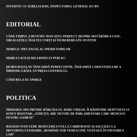
INTERVIU CU AURELIA DAN, INSPECTORUL GENERAL ISJ BN
EDITORIAL
CÂND TIMPUL A DEVENIT AVOCATUL PERFECT DESPRE HOTĂRÂREA CJUE,
OBLIGAȚIILE ÎNALTEI CURȚI ȘI ÎNCREDEREA ÎN JUSTIȚIE
MARELE SPECTACOL AL SPERIETORILOR
MAREA CACEALMA A BINELUI PUBLIC!
DEMOCRAȚIA NU ÎNSEAMNĂ PERFECȚIUNE. ÎNSEAMNĂ CAPACITATEA DE A
ÎMPIEDICA RĂUL SĂ PREIA CONTROLUL.
CÂND BULA SE SPARGE
POLITICA
PRIMARUL DIN PRUNDU BÂRGĂULUI, DORU CRIȘAN, ÎI RĂSPUNDE DEPUTATULUI
IONUȚ BOȘUTAR: „JUDEȚUL ARE NEVOIE DE PARLAMENTARI CARE MUNCESC
PENTRU OAMENI”
BOGDAN IVAN CERE REDUCEREA TVA LA CARBURANȚI ȘI AACCIZEI LA
MOTORINA STANDARD: „ROMÂNII VOR VEDEA CINE VOTEAZĂ ÎN FAVOAREA
LOR”