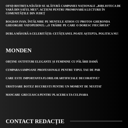
OFSD BISTRIȚA-NĂSĂUD SE ALĂTURĂ CAMPANIEI NAȚIONALE „BIBLIOTECA DE
VARĂ DIN SATUL MEU”. ACȚIUNI PENTRU PROMOVAREA LECTURII ÎN
COMUNITĂȚILE DIN JUDEȚ
BOGDAN IVAN, ÎNTÂLNIRE PE MUNTELE ATHOS CU PROTOS GHERONDA
GHEORGHE VATOPEDINUL: „O TRĂIRE PE CARE O DORESC FIECĂRUIA”
DUBLA MĂSURĂ A CELERITĂȚII: CETĂȚEANUL POATE AȘTEPTA, POLITICA NU!
MONDEN
OBȚINE OUTFITURI ELEGANTE ȘI FEMININE CU PĂLĂRII DAMĂ
CUMPARA SAMPOANE PROFESIONALE PENTRU TIPUL TAU DE PAR
CARE ESTE IMPORTANTA FLORILOR ARTIFICIALE DECORATIVE?
URSITOARE BOTEZ BUCURESTI PENTRU UN MOMENT DE NEUITAT
MANCARE GRECEASCA PENTRU PLACEREA TA CULINARA
CONTACT REDACȚIE