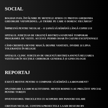
SOCIAL
BOGDAN IVAN, ÎNTÂLNIRE PE MUNTELE ATHOS CU PROTOS GHERONDA
GHEORGHE VATOPEDINUL: „O TRĂIRE PE CARE O DORESC FIECĂRUIA”
ÎMPREUNĂ PENTRU NICOLAE – O ȘANSĂ SĂ RĂMÂNĂ LÂNGĂ COPIII LUI
SPITALUL JUDEȚEAN DE URGENȚĂ BISTRIȚA SUSPENDĂ TEMPORAR
PROGRAMUL DE VIZITE. ACCESUL PERMIS DOAR ÎN CAZURI EXCEPȚIONALE
CÂND CREDINȚA DEVINE MASCĂ: DESPRE VANITATE, INVIDIE ȘI LIPSA
TOLERANȚEI ÎN RELIGIE
SPITALUL CLINIC JUDEȚEAN DE URGENȚĂ BISTRIȚA ANUNȚĂ RELUAREA
VIZITELOR ÎN SECȚIILE CHIRURGIE GENERALĂ ȘI GINECOLOGIE
REPORTAJ
EXISTĂ MOTIVE PENTRU O COMPANIE SĂ RĂMÂNĂ LA ABONAMENT?
SPLENDOARE LA 1600 M ALTITUDINE: MUNȚII RODNEI S-AU PREGĂTIT SPECIAL
PENTRU TURIȘTI
INVENTATORUL TRICICLETEI CU ACOPERIS DIN PANOURI SOLARE
CRISTIAN NICULAE, CONTINUA PROIECTELE LA ADI DESEURI BN