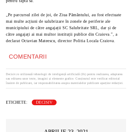
pentru fapta sa.
„Pe parcursul zilei de joi, de Ziua Pământului, au fost efectuate
mai multe acțiuni de salubrizare în zonele de periferie ale
municipiului de către angajații SC Salubritate SRL, dar și de
către angajați ai mai multor instituții publice din Craiova.”, a
declarat Octavian Mateescu, director Politia Locala Craiova.
COMENTARII
Decisiv.ro utilizează tehnologii de inteligență artificială (IA) pentru realizarea, adaptarea
sau editarea unor texte, imagini și elemente grafice. Conținutul este verificat editorial
înainte de publicare, iar responsabilitatea asupra materialelor publicate aparține redacției.
ETICHETE:
DECISIV
APRILIE 23, 2021