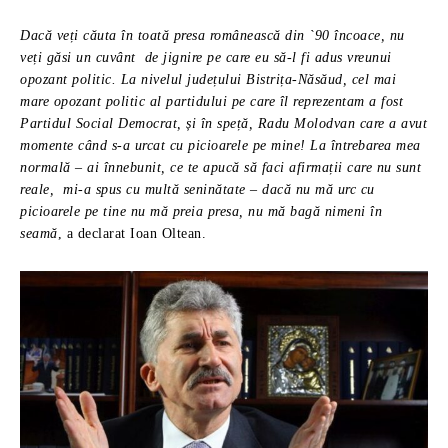
Dacă veți căuta în toată presa românească din `90 încoace, nu
veți găsi un cuvânt de jignire pe care eu să-l fi adus vreunui
opozant politic. La nivelul județului Bistrița-Năsăud, cel mai
mare opozant politic al partidului pe care îl reprezentam a fost
Partidul Social Democrat, și în speță, Radu Molodvan care a avut
momente când s-a urcat cu picioarele pe mine! La întrebarea mea
normală – ai înnebunit, ce te apucă să faci afirmații care nu sunt
reale, mi-a spus cu multă seninătate – dacă nu mă urc cu
picioarele pe tine nu mă preia presa, nu mă bagă nimeni în
seamă
, a declarat Ioan Oltean.