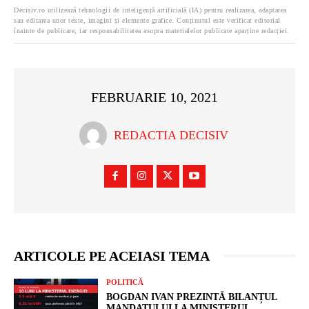
Decisiv.ro utilizează tehnologii de inteligență artificială (IA) pentru realizarea, adaptarea
sau editarea unor texte, imagini și elemente grafice. Conținutul este verificat editorial
înainte de publicare, iar responsabilitatea asupra materialelor publicate aparține redacției.
FEBRUARIE 10, 2021
REDACTIA DECISIV
ARTICOLE PE ACEIASI TEMA
POLITICĂ
BOGDAN IVAN PREZINTĂ BILANȚUL
MANDATULUI LA MINISTERUL