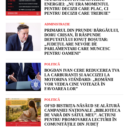
ENERGIEI: „NU ERA MOMENTUL
PENTRU DECIZII CARE PLAC, CI
PENTRU DECIZII CARE TREBUIE”
ADMINISTRAȚIE
PRIMARUL DIN PRUNDU BÂRGĂULUI,
DORU CRIȘAN, ÎI RĂSPUNDE
DEPUTATULUI IONUȚ BOȘUTAR:
„JUDEȚUL ARE NEVOIE DE
PARLAMENTARI CARE MUNCESC
PENTRU OAMENI”
POLITICĂ
BOGDAN IVAN CERE REDUCEREA TVA
LA CARBURANȚI ȘI AACCIZEI LA
MOTORINA STANDARD: „ROMÂNII
VOR VEDEA CINE VOTEAZĂ ÎN
FAVOAREA LOR”
POLITICĂ
OFSD BISTRIȚA-NĂSĂUD SE ALĂTURĂ
CAMPANIEI NAȚIONALE „BIBLIOTECA
DE VARĂ DIN SATUL MEU”. ACȚIUNI
PENTRU PROMOVAREA LECTURII ÎN
COMUNITĂȚILE DIN JUDEȚ