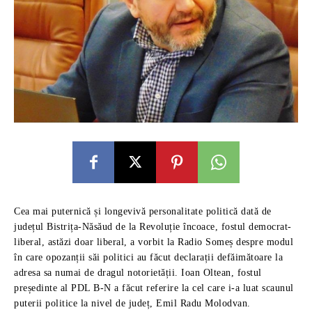
Cea mai puternică și longevivă personalitate politică dată de
județul Bistrița-Năsăud de la Revoluție încoace, fostul democrat-
liberal, astăzi doar liberal, a vorbit la Radio Someș despre modul
în care opozanții săi politici au făcut declarații defăimătoare la
adresa sa numai de dragul notorietății. Ioan Oltean, fostul
președinte al PDL B-N a făcut referire la cel care i-a luat scaunul
puterii politice la nivel de județ, Emil Radu Molodvan.