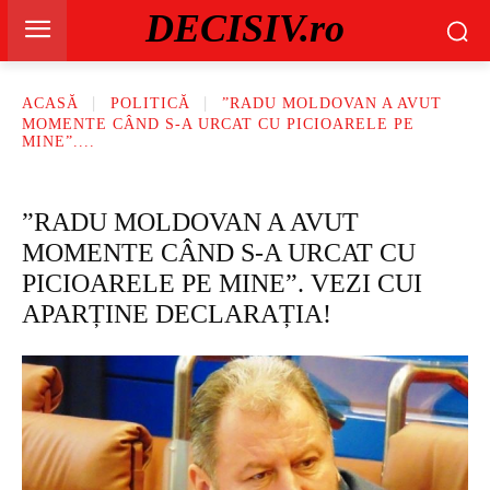
DECISIV.ro
ACASĂ
POLITICĂ
”RADU MOLDOVAN A AVUT
MOMENTE CÂND S-A URCAT CU PICIOARELE PE
MINE”....
”RADU MOLDOVAN A AVUT
MOMENTE CÂND S-A URCAT CU
PICIOARELE PE MINE”. VEZI CUI
APARȚINE DECLARAȚIA!