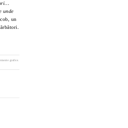
turi…
de unde
acob, un
ărbători.
lemente grafice.