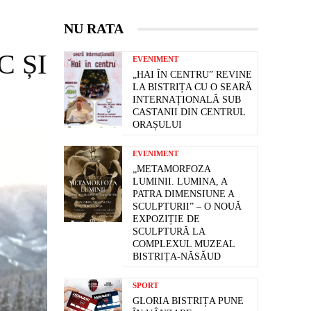
NU RATA
C ȘI
EVENIMENT
„HAI ÎN CENTRU” REVINE
LA BISTRIȚA CU O SEARĂ
INTERNAȚIONALĂ SUB
CASTANII DIN CENTRUL
ORAȘULUI
EVENIMENT
„METAMORFOZA
LUMINII. LUMINA, A
PATRA DIMENSIUNE A
SCULPTURII” – O NOUĂ
EXPOZIȚIE DE
SCULPTURĂ LA
COMPLEXUL MUZEAL
BISTRIȚA-NĂSĂUD
SPORT
GLORIA BISTRIȚA PUNE