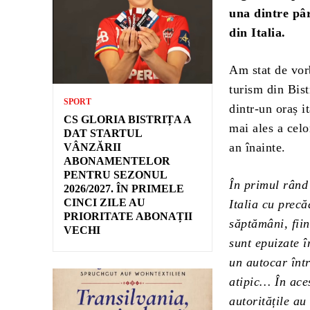
una dintre pâr
din Italia.
Am stat de vor
turism din Bist
SPORT
dintr-un oraș i
CS GLORIA BISTRIȚA A
mai ales a celo
DAT STARTUL
an înainte.
VÂNZĂRII
ABONAMENTELOR
PENTRU SEZONUL
În primul rând 
2026/2027. ÎN PRIMELE
CINCI ZILE AU
Italia cu precă
PRIORITATE ABONAȚII
săptămâni, fiin
VECHI
sunt epuizate î
un autocar înt
atipic… În ace
autoritățile a