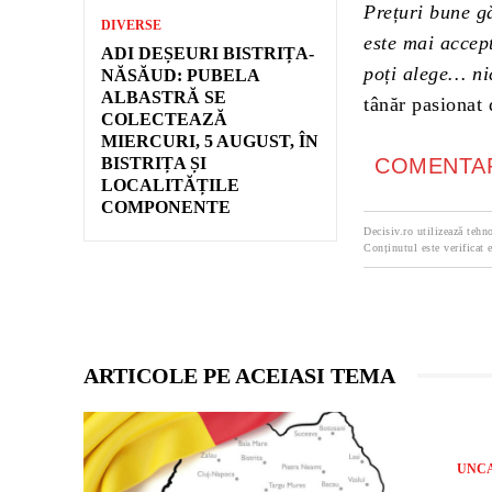
Prețuri bune gă
DIVERSE
este mai accep
ADI DEȘEURI BISTRIȚA-
poți alege… ni
NĂSĂUD: PUBELA
ALBASTRĂ SE
tânăr pasionat 
COLECTEAZĂ
MIERCURI, 5 AUGUST, ÎN
BISTRIȚA ȘI
COMENTAR
LOCALITĂȚILE
COMPONENTE
Decisiv.ro utilizează tehno
Conținutul este verificat e
ARTICOLE PE ACEIASI TEMA
UNC