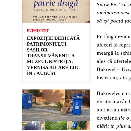
Snow Fest să ai
amânarea desch
să își poată f
EVENIMENT
Pe lângă renum
EXPOZIȚIE DEDICATĂ
PATRIMONIULUI
afaceri și repr
SAȘILOR
meargă la schia
TRANSILVĂNENI LA
ales că ofertel
MUZEUL BISTRIȚA.
VERNISAJUL ARE LOC
Bukovel – Ucra
ÎN 7 AUGUST
bistriteni, atra
Bukoveleste o a
doritorii având
aici ne-au mărt
elvețiene.
Pe o 
plătit în plus 