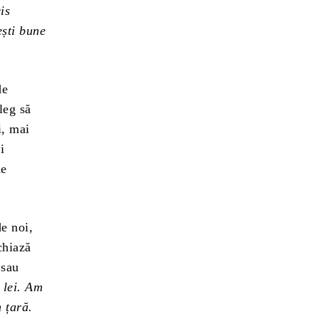
is
ești bune
de
leg să
i, mai
i
de
de noi,
chiază
 sau
 lei. Am
n țară.