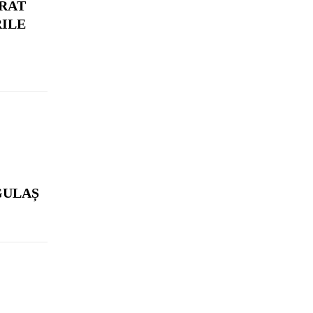
RAT
RILE
GULAȘ