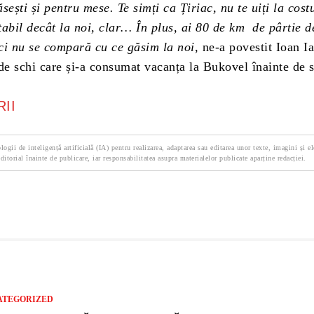
sești și pentru mese. Te simți ca Țiriac, nu te uiți la cos
tabil decât la noi, clar… În plus, ai 80 de km de pârtie 
ci nu se compară cu ce găsim la noi
, ne-a povestit Ioan I
de schi care și-a consumat vacanța la Bukovel înainte de s
II
logii de inteligență artificială (IA) pentru realizarea, adaptarea sau editarea unor texte, imagini și e
ditorial înainte de publicare, iar responsabilitatea asupra materialelor publicate aparține redacției.
ATEGORIZED