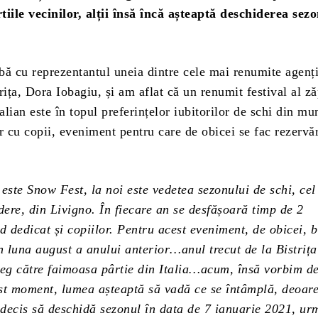
tiile vecinilor, alții însă încă așteaptă deschiderea sez
bă cu reprezentantul uneia dintre cele mai renumite agenți
rița, Dora Iobagiu, și am aflat că un renumit festival al ză
talian este în topul preferințelor iubitorilor de schi din mu
r cu copii, eveniment pentru care de obicei se fac rezervă
este Snow Fest, la noi este vedetea sezonului de schi, cel
dere, din Livigno. În fiecare an se desfășoară timp de 2
d dedicat și copiilor. Pentru acest eveniment, de obicei, b
n luna august a anului anterior…anul trecut de la Bistrița
reg către faimoasa pârtie din Italia…acum, însă vorbim d
st moment, lumea așteaptă să vadă ce se întâmplă, deoar
u decis să deschidă sezonul în data de 7 ianuarie 2021, u