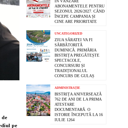
ÎN VÂNZARE
ABONAMENTELE PENTRU
SEZONUL 2026/2027. CÂND
ÎNCEPE CAMPANIA ȘI
CINE ARE PRIORITATE
UNCATEGORIZED
ZIUA SĂRATEI VA FI
SĂRBĂTORITĂ
DUMINICĂ. PRIMĂRIA
BISTRIȚA PREGĂTEȘTE
SPECTACOLE,
CONCURSURI ȘI
TRADIȚIONALUL
CONCURS DE GULAȘ
ADMINISTRAȚIE
BISTRIȚA ANIVERSEAZĂ
762 DE ANI DE LA PRIMA
ATESTARE
DOCUMENTARĂ. O
ISTORIE ÎNCEPUTĂ LA 16
e de
IULIE 1264
ediul pe