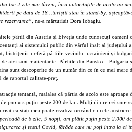
bă loc 2 zile mai târziu, însă autoritățile de acolo au dec
iderii pe data de 18…turiștii stau în stand-by, așteaptăv
ace rezervarea”,
ne-a mărturisit Dora Iobagiu
.
itele pârtii din Austria și Elveția unde cunoscuți oameni 
ezentanți ai sistemului public din vârful înalt al județului a
t, bistrițenii preferă pârtiile vecinilor ucrainieni și bulgar
e de aici sunt maitentante. Pârtiile din Bansko – Bulgaria ș
ina sunt descoperite de un număr din ce în ce mai mare 
şi de raportul calitate-preţ.
tracție tentantă, maiales că pârtia de acolo este aproape 
 de parcurs puțin peste 200 de km. Mulți dintre cei care s
urisit că stațiunea poate rivaliza oricând cu cele austriece
perioadă de 6 zile, 5 nopți, am plătit puțin peste 2.000 de
asigurarea și testul Covid, fărăde care nu poți intra la ei î