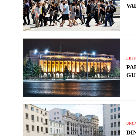
VA
EDIT
PA
GU
UNC
DI