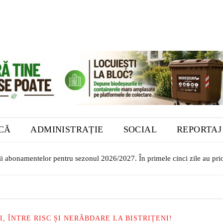
ICĂ
ADMINISTRAȚIE
SOCIAL
REPORTAJ
or transilvăneni la Muzeul Bistrița. Vernisajul are loc în 7 august
, ÎNTRE RISC ȘI NERĂBDARE LA BISTRIȚENI!