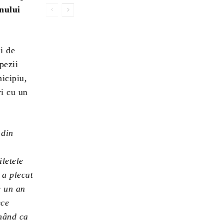
onului
i de
pezii
nicipiu,
ri cu un
 din
iletele
 a plecat
e un an
ece
rmând ca