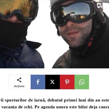
Acțiune
i sporturilor de iarnă, debutul primei luni din an est
 vacanța de schi. Pe agenda unora este bifat deja conc