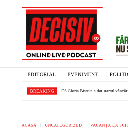
EDITORIAL
EVENIMENT
POLIT
BREAKING
Expoziție dedicată patrimoniului sașil
ACASĂ
UNCATEGORIZED
VACANȚA LA SCHI