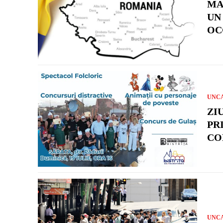
MA
UN
OC
UNC
ZI
PR
CO
UNC