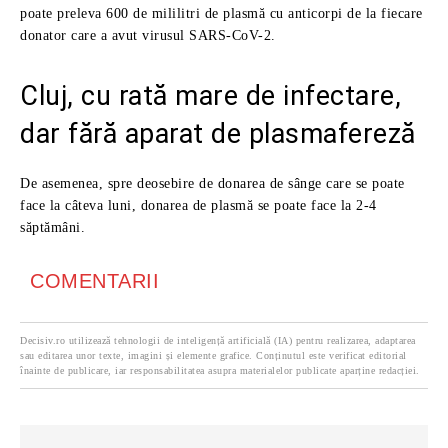
poate preleva 600 de mililitri de plasmă cu anticorpi de la fiecare
donator care a avut virusul SARS-CoV-2.
Cluj, cu rată mare de infectare,
dar fără aparat de plasmafereză
De asemenea, spre deosebire de donarea de sânge care se poate
face la câteva luni, donarea de plasmă se poate face la 2-4
săptămâni.
COMENTARII
Decisiv.ro utilizează tehnologii de inteligență artificială (IA) pentru realizarea, adaptarea
sau editarea unor texte, imagini și elemente grafice. Conținutul este verificat editorial
înainte de publicare, iar responsabilitatea asupra materialelor publicate aparține redacției.