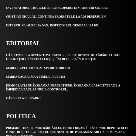
INVENTATORUL TRICICLETEI CU ACOPERIS DIN PANOURI SOLARE
CRISTIAN NICULAE, CONTINUA PROIECTELE LA ADI DESEURI BN
INTERVIU CU AURELIA DAN, INSPECTORUL GENERAL ISJ BN
EDITORIAL
CÂND TIMPUL A DEVENIT AVOCATUL PERFECT DESPRE HOTĂRÂREA CJUE,
OBLIGAȚIILE ÎNALTEI CURȚI ȘI ÎNCREDEREA ÎN JUSTIȚIE
MARELE SPECTACOL AL SPERIETORILOR
MAREA CACEALMA A BINELUI PUBLIC!
DEMOCRAȚIA NU ÎNSEAMNĂ PERFECȚIUNE. ÎNSEAMNĂ CAPACITATEA DE A
ÎMPIEDICA RĂUL SĂ PREIA CONTROLUL.
CÂND BULA SE SPARGE
POLITICA
PRIMARUL DIN PRUNDU BÂRGĂULUI, DORU CRIȘAN, ÎI RĂSPUNDE DEPUTATULUI
IONUȚ BOȘUTAR: „JUDEȚUL ARE NEVOIE DE PARLAMENTARI CARE MUNCESC
PENTRU OAMENI”