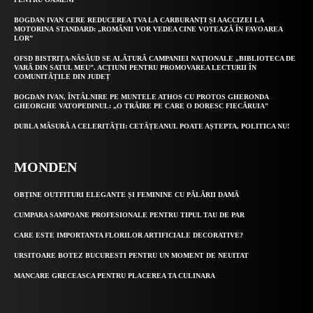
BOGDAN IVAN CERE REDUCEREA TVA LA CARBURANȚI ȘI AACCIZEI LA
MOTORINA STANDARD: „ROMÂNII VOR VEDEA CINE VOTEAZĂ ÎN FAVOAREA
LOR”
OFSD BISTRIȚA-NĂSĂUD SE ALĂTURĂ CAMPANIEI NAȚIONALE „BIBLIOTECA DE
VARĂ DIN SATUL MEU”. ACȚIUNI PENTRU PROMOVAREA LECTURII ÎN
COMUNITĂȚILE DIN JUDEȚ
BOGDAN IVAN, ÎNTÂLNIRE PE MUNTELE ATHOS CU PROTOS GHERONDA
GHEORGHE VATOPEDINUL: „O TRĂIRE PE CARE O DORESC FIECĂRUIA”
DUBLA MĂSURĂ A CELERITĂȚII: CETĂȚEANUL POATE AȘTEPTA, POLITICA NU!
MONDEN
OBȚINE OUTFITURI ELEGANTE ȘI FEMININE CU PĂLĂRII DAMĂ
CUMPARA SAMPOANE PROFESIONALE PENTRU TIPUL TAU DE PAR
CARE ESTE IMPORTANTA FLORILOR ARTIFICIALE DECORATIVE?
URSITOARE BOTEZ BUCURESTI PENTRU UN MOMENT DE NEUITAT
MANCARE GRECEASCA PENTRU PLACEREA TA CULINARA