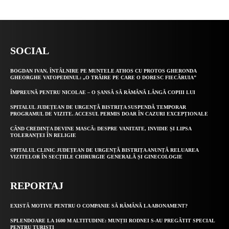
SOCIAL
BOGDAN IVAN, ÎNTÂLNIRE PE MUNTELE ATHOS CU PROTOS GHERONDA
GHEORGHE VATOPEDINUL: „O TRĂIRE PE CARE O DORESC FIECĂRUIA”
ÎMPREUNĂ PENTRU NICOLAE – O ȘANSĂ SĂ RĂMÂNĂ LÂNGĂ COPIII LUI
SPITALUL JUDEȚEAN DE URGENȚĂ BISTRIȚA SUSPENDĂ TEMPORAR
PROGRAMUL DE VIZITE. ACCESUL PERMIS DOAR ÎN CAZURI EXCEPȚIONALE
CÂND CREDINȚA DEVINE MASCĂ: DESPRE VANITATE, INVIDIE ȘI LIPSA
TOLERANȚEI ÎN RELIGIE
SPITALUL CLINIC JUDEȚEAN DE URGENȚĂ BISTRIȚA ANUNȚĂ RELUAREA
VIZITELOR ÎN SECȚIILE CHIRURGIE GENERALĂ ȘI GINECOLOGIE
REPORTAJ
EXISTĂ MOTIVE PENTRU O COMPANIE SĂ RĂMÂNĂ LA ABONAMENT?
SPLENDOARE LA 1600 M ALTITUDINE: MUNȚII RODNEI S-AU PREGĂTIT SPECIAL
PENTRU TURIȘTI