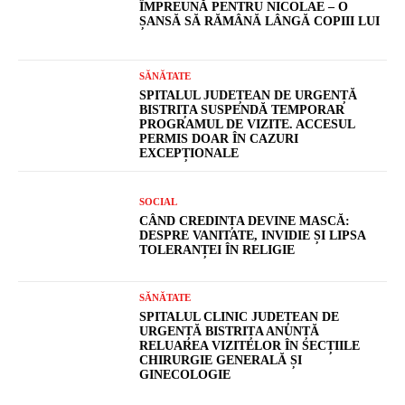
ÎMPREUNĂ PENTRU NICOLAE – O
ȘANSĂ SĂ RĂMÂNĂ LÂNGĂ COPIII LUI
SĂNĂTATE
SPITALUL JUDEȚEAN DE URGENȚĂ
BISTRIȚA SUSPENDĂ TEMPORAR
PROGRAMUL DE VIZITE. ACCESUL
PERMIS DOAR ÎN CAZURI
EXCEPȚIONALE
SOCIAL
CÂND CREDINȚA DEVINE MASCĂ:
DESPRE VANITATE, INVIDIE ȘI LIPSA
TOLERANȚEI ÎN RELIGIE
SĂNĂTATE
SPITALUL CLINIC JUDEȚEAN DE
URGENȚĂ BISTRIȚA ANUNȚĂ
RELUAREA VIZITELOR ÎN SECȚIILE
CHIRURGIE GENERALĂ ȘI
GINECOLOGIE